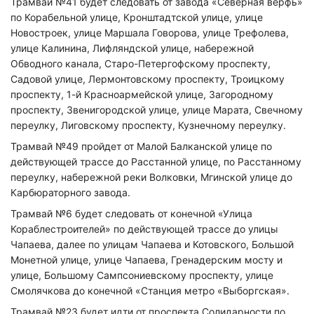
Трамвай №41 будет следовать от завода «Северная верфь»
по Корабельной улице, Кронштадтской улице, улице
Новостроек, улице Маршала Говорова, улице Трефолева,
улице Калинина, Лифляндской улице, набережной
Обводного канала, Старо-Петергофскому проспекту,
Садовой улице, Лермонтовскому проспекту, Троицкому
проспекту, 1-й Красноармейской улице, Загородному
проспекту, Звенигородской улице, улице Марата, Свечному
переулку, Лиговскому проспекту, Кузнечному переулку.
Трамвай №49 пройдет от Малой Балканской улице по
действующей трассе до Расстанной улице, по Расстанному
переулку, набережной реки Волковки, Мгинской улице до
Карбюраторного завода.
Трамвай №6 будет следовать от конечной «Улица
Кораблестроителей» по действующей трассе до улицы
Чапаева, далее по улицам Чапаева и Котовского, Большой
Монетной улице, улице Чапаева, Гренадерским мосту и
улице, Большому Сампсониевскому проспекту, улице
Смолячкова до конечной «Станция метро «Выборгская».
Трамвай №23 будет идти от проспекта Солидарности по