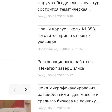
форума объединенных культур
состоится тематическая
секция
Город
, 05.08.2026 16:16
Новый корпус школы № 353
готовится принять первых
учеников
Образование
, 05.08.2026 15:57
Реставрационные работы в
„Пенатах“ завершились
Город
, 05.08.2026 15:27
Фонд микрофинансирования
расширил лимит для малого и
среднего бизнеса на покупку
специальной техники
Город
, 05.08.2026 13:53