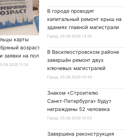
В городе проводят
капитальный ремонт крыш на
зданиях главной магистрали
Город
, 05.08.2026 13:26
льцы карты
Александр Беглов подписал
бряный возраст»
Закон «О внесении изменения
В Василеостровском районе
и заявки на получение
в Закон Санкт‑Петербурга
завершён ремонт двух
фиката для посещения
«Социальный кодекс
25.08.2025 11:24
Город
, 10.01.2026 16:46
ключевых магистралей
в
Санкт‑Петербурга»
Город
, 05.08.2026 10:49
Знаком «Строителю
Санкт‑Петербурга» будут
награждены 52 человека
Город
, 05.08.2026 10:03
Завершена реконструкция