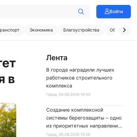
Войти
ранспорт
Экономика
Благоустройства
Образовани
Лента
тет
В городе наградили лучших
я в
работников строительного
комплекса
Город
, 06.08.2026 16:49
Создание комплексной
системы берегозащиты – одно
из приоритетных направлений
развития Петербурга
Город
, 06.08.2026 16:26