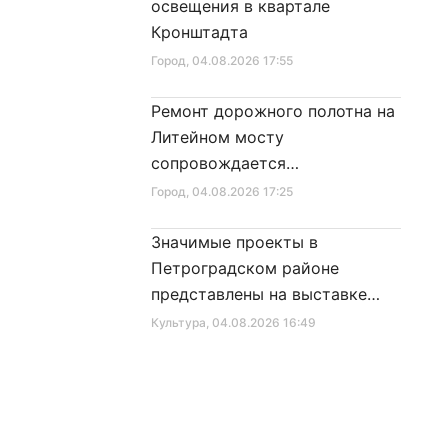
освещения в квартале
Кронштадта
Город
, 04.08.2026 17:55
Ремонт дорожного полотна на
Литейном мосту
сопровождается
реставрационными работами
Город
, 04.08.2026 17:25
Значимые проекты в
Петроградском районе
представлены на выставке
достижений
Культура
, 04.08.2026 16:49
В честь Дня физкультурника
пройдет множество
спортивных мероприятий