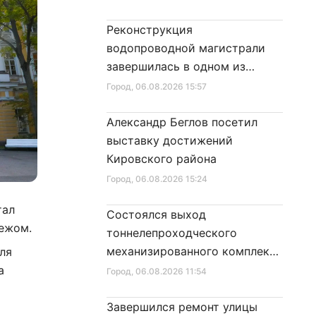
Реконструкция
водопроводной магистрали
завершилась в одном из
районов города
Город
, 06.08.2026 15:57
Александр Беглов посетил
выставку достижений
Кировского района
Город
, 06.08.2026 15:24
тал
Состоялся выход
бежом.
тоннелепроходческого
механизированного комплекса
ля
«Надежда» на поверхность
а
Город
, 06.08.2026 11:54
Завершился ремонт улицы