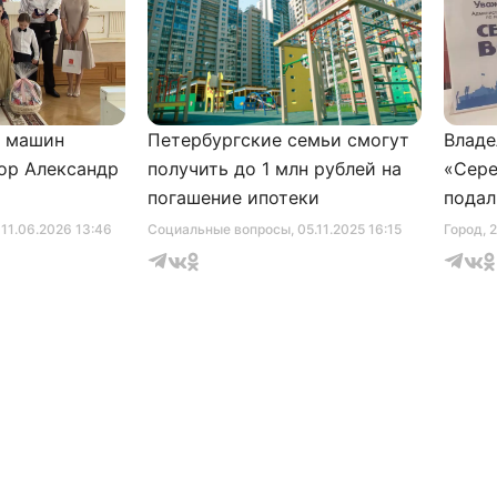
и машин
Петербургские семьи смогут
Владе
ор Александр
получить до 1 млн рублей на
«Сере
погашение ипотеки
подал
серти
, 11.06.2026 13:46
Социальные вопросы
, 05.11.2025 16:15
Город
, 
музее