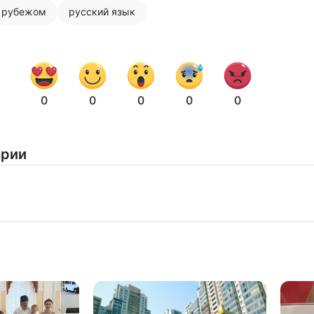
а рубежом
русский язык
Нажимая на кнопку "Отправить" вы
соглашаетесь с
политикой конфиденциальности
0
0
0
0
0
арии