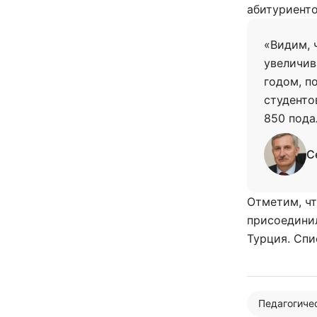
абитуриент
«Видим, 
увеличив
годом, п
студенто
850 пода
С
Отметим, ч
присоединил
Турция. Спи
Педагогиче