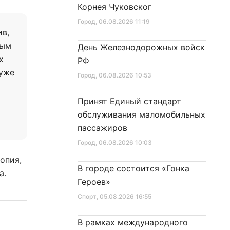
Корнея Чуковског
Город
, 06.08.2026 11:19
ив,
лым
День Железнодорожных войск
х
РФ
 уже
Город
, 06.08.2026 10:53
Принят Единый стандарт
обслуживания маломобильных
пассажиров
Город
, 06.08.2026 10:03
опия,
В городе состоится «Гонка
за.
Героев»
Спорт
, 05.08.2026 16:55
В рамках международного