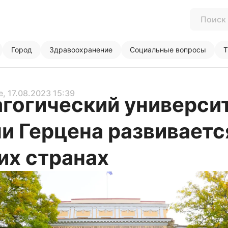
Город
Здравоохранение
Социальные вопросы
Т
е
, 17.08.2023 15:39
гогический универси
и Герцена развиваетс
их странах