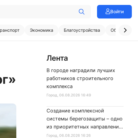
Войти
ранспорт
Экономика
Благоустройства
Образовани
Лента
В городе наградили лучших
рг»
работников строительного
комплекса
Город
, 06.08.2026 16:49
Создание комплексной
системы берегозащиты – одно
из приоритетных направлений
развития Петербурга
Город
, 06.08.2026 16:26