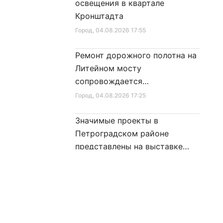
освещения в квартале
Кронштадта
Город
, 04.08.2026 17:55
Ремонт дорожного полотна на
Литейном мосту
сопровождается
реставрационными работами
Город
, 04.08.2026 17:25
Значимые проекты в
Петроградском районе
представлены на выставке
достижений
Культура
, 04.08.2026 16:49
В честь Дня физкультурника
пройдет множество
спортивных мероприятий