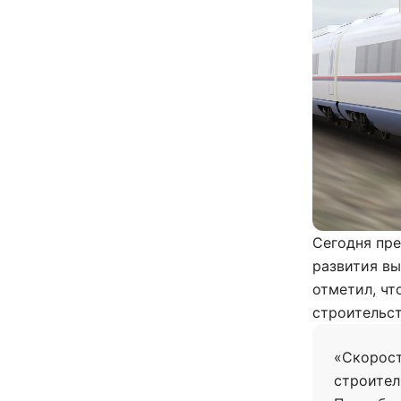
Сегодня пр
развития вы
отметил, чт
строительс
«Скорост
строител