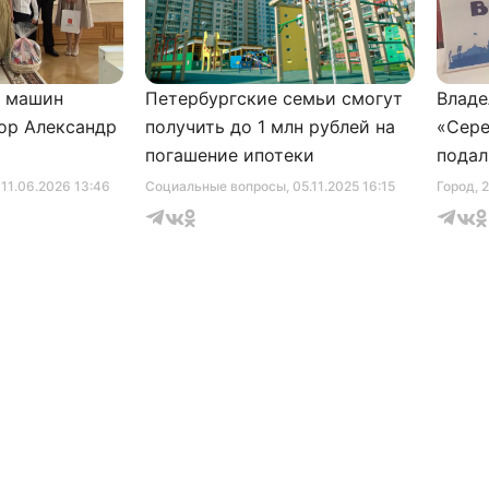
и машин
Петербургские семьи смогут
Владе
ор Александр
получить до 1 млн рублей на
«Сере
погашение ипотеки
подал
серти
, 11.06.2026 13:46
Социальные вопросы
, 05.11.2025 16:15
Город
, 
музее