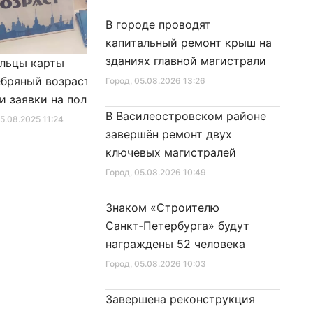
В городе проводят
капитальный ремонт крыш на
зданиях главной магистрали
льцы карты
Александр Беглов подписал
бряный возраст»
Закон «О внесении изменения
Город
, 05.08.2026 13:26
и заявки на получение
в Закон Санкт‑Петербурга
В Василеостровском районе
фиката для посещения
«Социальный кодекс
25.08.2025 11:24
Город
, 10.01.2026 16:46
завершён ремонт двух
в
Санкт‑Петербурга»
ключевых магистралей
Город
, 05.08.2026 10:49
Знаком «Строителю
Санкт‑Петербурга» будут
награждены 52 человека
Город
, 05.08.2026 10:03
Завершена реконструкция