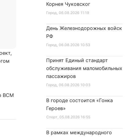
Корнея Чуковског
Город
, 06.08.2026 11:19
День Железнодорожных войск
РФ
Город
, 06.08.2026 10:53
оект,
Принят Единый стандарт
ргом
обслуживания маломобильных
пассажиров
Город
, 06.08.2026 10:03
ию ВСМ
В городе состоится «Гонка
Героев»
Спорт
, 05.08.2026 16:55
В рамках международного