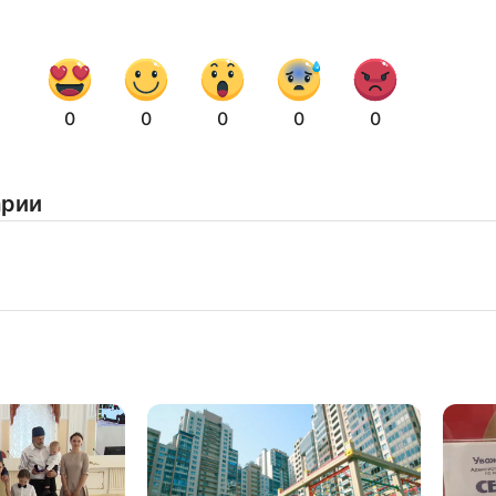
Нажимая на кнопку "Отправить" вы
соглашаетесь с
политикой конфиденциальности
0
0
0
0
0
арии