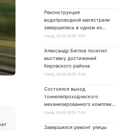
Реконструкция
водопроводной магистрали
завершилась в одном из
районов города
Город
, 06.08.2026 15:57
Александр Беглов посетил
выставку достижений
Кировского района
Город
, 06.08.2026 15:24
Состоялся выход
тоннелепроходческого
механизированного комплекса
«Надежда» на поверхность
Город
, 06.08.2026 11:54
жет
Завершился ремонт улицы