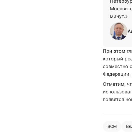
Петербур
Москвы с
минут.»
А
При этом гл
который ре
совместно 
Федерации.
Отметим, ч
использоват
появятся но
ВСМ
Вл