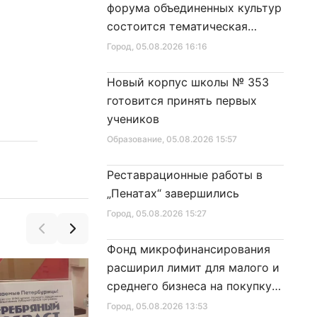
форума объединенных культур
состоится тематическая
секция
Город
, 05.08.2026 16:16
Новый корпус школы № 353
готовится принять первых
учеников
Образование
, 05.08.2026 15:57
Реставрационные работы в
„Пенатах“ завершились
Город
, 05.08.2026 15:27
Фонд микрофинансирования
расширил лимит для малого и
среднего бизнеса на покупку
специальной техники
Город
, 05.08.2026 13:53