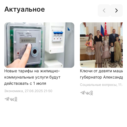
Актуальное
Нажимая на кнопку "Отправить" вы
соглашаетесь с
политикой конфиденциальности
Новые тарифы на жилищно-
Ключи от девяти машин
коммунальные услуги будут
губернатор Александр 
действовать с 1 июля
Социальные вопросы
, 11.0
Экономика
, 27.06.2025 21:50