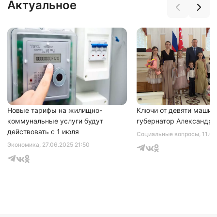
Актуальное
Нажимая на кнопку "Отправить" вы
соглашаетесь с
политикой конфиденциальности
Новые тарифы на жилищно-
Ключи от девяти машин
коммунальные услуги будут
губернатор Александр 
действовать с 1 июля
Социальные вопросы
, 11.0
Экономика
, 27.06.2025 21:50