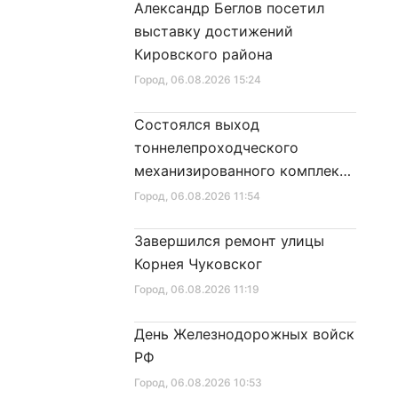
Александр Беглов посетил
выставку достижений
Кировского района
Город
, 06.08.2026 15:24
Состоялся выход
тоннелепроходческого
механизированного комплекса
«Надежда» на поверхность
Город
, 06.08.2026 11:54
Завершился ремонт улицы
Корнея Чуковског
Город
, 06.08.2026 11:19
День Железнодорожных войск
РФ
Город
, 06.08.2026 10:53