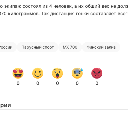
о экипаж состоял из 4 человек, а их общий вес не дол
70 килограммов. Так дистанция гонки составляет всег
России
Парусный спорт
MX 700
Финский залив
0
0
0
0
0
арии
Нажимая на кнопку "Отправить" вы
соглашаетесь с
политикой конфиденциальности