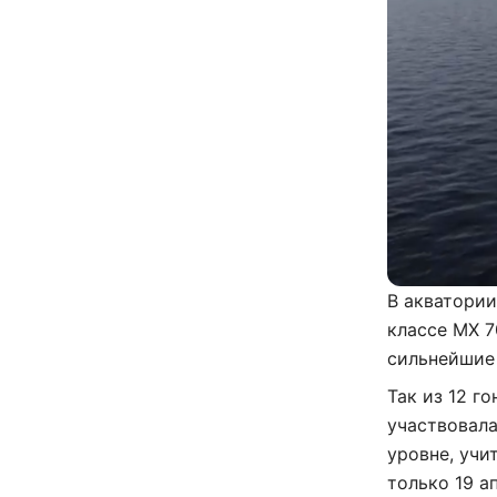
В акватории
классе MX 7
сильнейшие
Так из 12 г
участвовала
уровне, учи
только 19 а