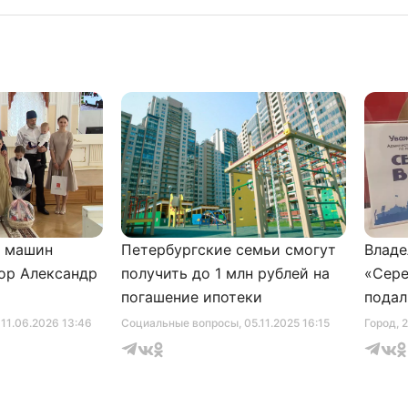
и машин
Петербургские семьи смогут
Владе
ор Александр
получить до 1 млн рублей на
«Сере
погашение ипотеки
подал
серти
, 11.06.2026 13:46
Социальные вопросы
, 05.11.2025 16:15
Город
, 
музее