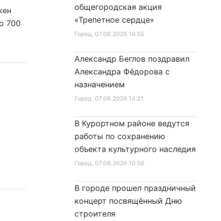
общегородская акция
жен
«Трепетное сердце»
о 700
Город
, 07.08.2026 14:55
Александр Беглов поздравил
Александра Фёдорова с
назначением
Город
, 07.08.2026 14:21
В Курортном районе ведутся
работы по сохранению
объекта культурного наследия
Город
, 07.08.2026 10:56
В городе прошел праздничный
концерт посвящённый Дню
строителя