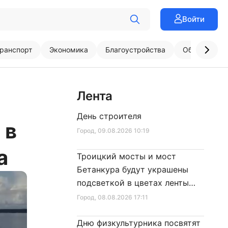
Войти
ранспорт
Экономика
Благоустройства
Образовани
Лента
День строителя
 в
Город
, 09.08.2026 10:19
а
Троицкий мосты и мост
Бетанкура будут украшены
подсветкой в цветах ленты
Ленинградской Победы
Город
, 08.08.2026 17:11
Дню физкультурника посвятят