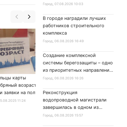
Город
, 07.08.2026 10:03
В городе наградили лучших
работников строительного
комплекса
Город
, 06.08.2026 16:49
Создание комплексной
системы берегозащиты – одно
из приоритетных направлений
развития Петербурга
льцы карты
Александр Беглов подписал
Город
, 06.08.2026 16:26
бряный возраст»
Закон «О внесении изменения
и заявки на получение
Реконструкция
в Закон Санкт‑Петербурга
фиката для посещения
водопроводной магистрали
«Социальный кодекс
25.08.2025 11:24
Город
, 10.01.2026 16:46
в
завершилась в одном из
Санкт‑Петербурга»
районов города
Город
, 06.08.2026 15:57