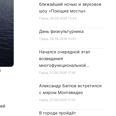
ближайшей ночью и звуковое
шоу «Поющие мосты»
Город
, 08.08.2026 13:45
День физкультурника
Город
, 08.08.2026 10:41
Начался очередной этап
возведения
многофункциональной
в
площадки центра спорта
Город
, 07.08.2026 17:56
Александр Беглов встретился
с мэром Монтевидео
Город
, 07.08.2026 17:25
лей
В городе пройдёт