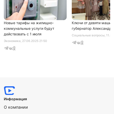
соглашаетесь с
политикой конфиденциальности
Новые тарифы на жилищно-
Ключи от девяти машин
коммунальные услуги будут
губернатор Александр 
действовать с 1 июля
Социальные вопросы
, 11.0
Экономика
, 27.06.2025 21:50
Информация
О компании