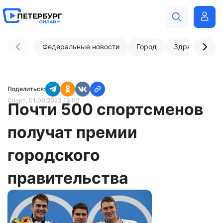
Федеральные новости
Город
Здравоохран
Поделиться:
Спорт
, 01.09.2023 13:02
Почти 500 спортсменов
получат премии
городского
правительства