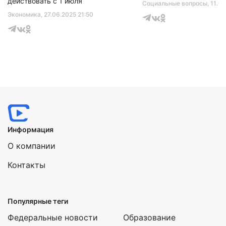
действовать с 1 июля
Социальные вопросы
, 11.0
Экономика
, 27.06.2025 21:50
Информация
О компании
Контакты
Популярные теги
Федеральные новости
Образование