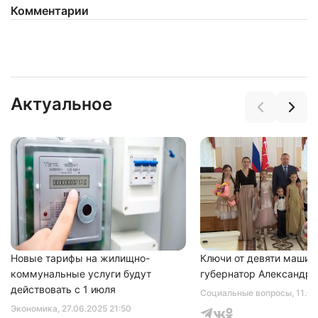
Комментарии
Нажимая на кнопку "Отправить" вы
Актуальное
соглашаетесь с
политикой конфиденциальности
Новые тарифы на жилищно-
Ключи от девяти машин
коммунальные услуги будут
губернатор Александр 
действовать с 1 июля
Социальные вопросы
, 11.0
Экономика
, 27.06.2025 21:50