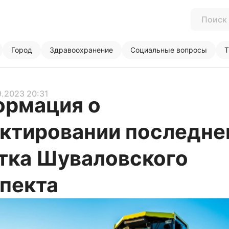
Город
Здравоохранение
Социальные вопросы
Т
9.2023 20:31
рмация о
ктировании последне
тка Шуваловского
пекта