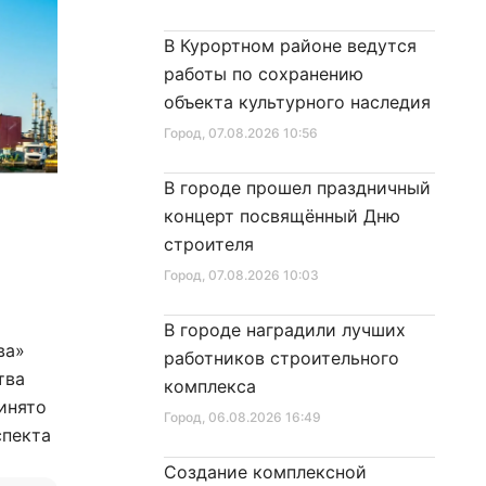
В Курортном районе ведутся
работы по сохранению
объекта культурного наследия
Город
, 07.08.2026 10:56
В городе прошел праздничный
концерт посвящённый Дню
строителя
Город
, 07.08.2026 10:03
В городе наградили лучших
ва»
работников строительного
тва
комплекса
инято
Город
, 06.08.2026 16:49
спекта
Создание комплексной