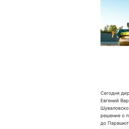
Сегодня ди
Евгений Вар
Шуваловског
решение о 
до Парашют