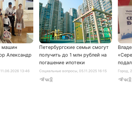
и машин
Петербургские семьи смогут
Владе
ор Александр
получить до 1 млн рублей на
«Сере
погашение ипотеки
подал
серти
, 11.06.2026 13:46
Социальные вопросы
, 05.11.2025 16:15
Город
, 
музее