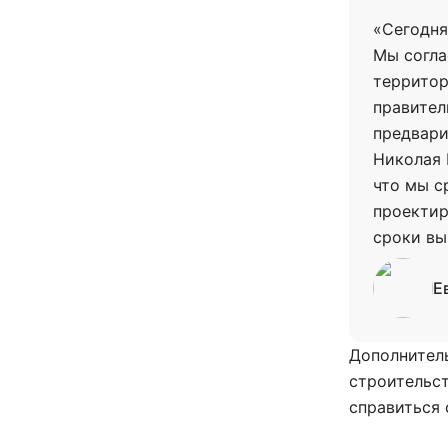
«Сегодня
Мы согла
территор
правител
предвари
Николая 
что мы с
проектир
сроки вы
Е
Дополнител
строительс
справиться 