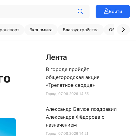
Войти
ранспорт
Экономика
Благоустройства
Образовани
Лента
В городе пройдёт
го
общегородская акция
«Трепетное сердце»
Город
, 07.08.2026 14:55
Александр Беглов поздравил
Александра Фёдорова с
назначением
Город
, 07.08.2026 14:21