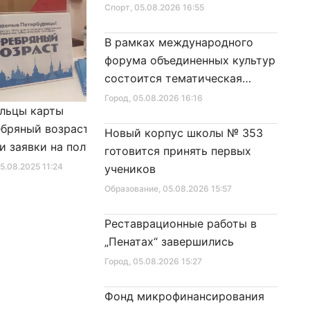
Спорт
, 05.08.2026 16:55
В рамках международного
форума объединенных культур
состоится тематическая
секция
Город
, 05.08.2026 16:16
льцы карты
Александр Беглов подписал
бряный возраст»
Закон «О внесении изменения
Новый корпус школы № 353
и заявки на получение
в Закон Санкт‑Петербурга
готовится принять первых
фиката для посещения
«Социальный кодекс
25.08.2025 11:24
Город
, 10.01.2026 16:46
учеников
в
Санкт‑Петербурга»
Образование
, 05.08.2026 15:57
Реставрационные работы в
„Пенатах“ завершились
Город
, 05.08.2026 15:27
Фонд микрофинансирования