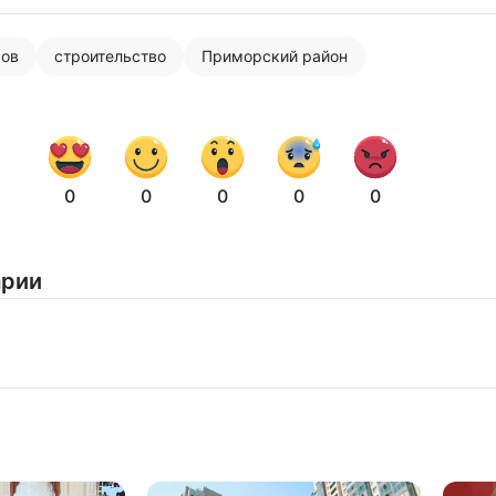
ров
строительство
Приморский район
Нажимая на кнопку "Отправить" вы
соглашаетесь с
политикой конфиденциальности
0
0
0
0
0
арии