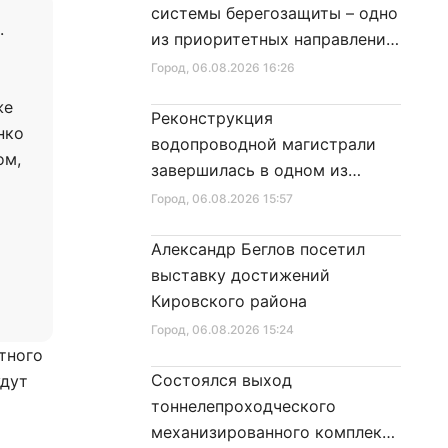
системы берегозащиты – одно
.
из приоритетных направлений
развития Петербурга
Город
, 06.08.2026 16:26
же
Реконструкция
нко
водопроводной магистрали
ом,
завершилась в одном из
районов города
Город
, 06.08.2026 15:57
Александр Беглов посетил
выставку достижений
Кировского района
Город
, 06.08.2026 15:24
тного
Состоялся выход
удут
тоннелепроходческого
механизированного комплекса