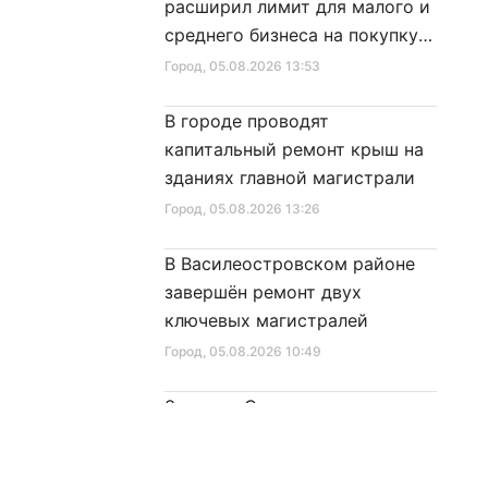
расширил лимит для малого и
среднего бизнеса на покупку
специальной техники
Город
, 05.08.2026 13:53
В городе проводят
капитальный ремонт крыш на
зданиях главной магистрали
Город
, 05.08.2026 13:26
В Василеостровском районе
завершён ремонт двух
ключевых магистралей
Город
, 05.08.2026 10:49
Знаком «Строителю
Санкт‑Петербурга» будут
награждены 52 человека