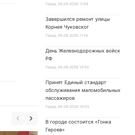
«Надежда» на поверхность
Город
, 06.08.2026 11:54
Завершился ремонт улицы
Корнея Чуковског
Город
, 06.08.2026 11:19
День Железнодорожных войск
РФ
Город
, 06.08.2026 10:53
Принят Единый стандарт
обслуживания маломобильных
пассажиров
Город
, 06.08.2026 10:03
В городе состоится «Гонка
Героев»