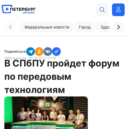
Федеральные новости
Город
Здравоохран
Поделиться:
Образование
, 10.10.2023 11:28
В СПбПУ пройдет форум
по передовым
технологиям