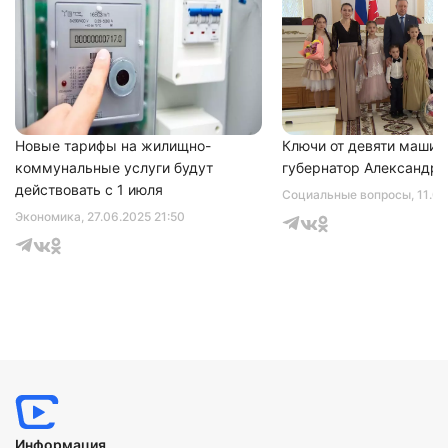
Нажимая на кнопку "Отправить" вы
соглашаетесь с
политикой конфиденциальности
Новые тарифы на жилищно-
Ключи от девяти машин
коммунальные услуги будут
губернатор Александр 
действовать с 1 июля
Социальные вопросы
, 11.0
Экономика
, 27.06.2025 21:50
Информация