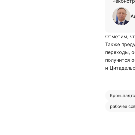
Реконстр
А
Отметим, чт
Также пред
переходы, о
получится 
и Цитадельс
Кронштадтс
рабочее со