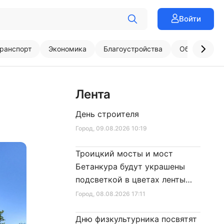
Войти
ранспорт
Экономика
Благоустройства
Образовани
Лента
День строителя
Город
, 09.08.2026 10:19
Троицкий мосты и мост
Бетанкура будут украшены
подсветкой в цветах ленты
Ленинградской Победы
Город
, 08.08.2026 17:11
Дню физкультурника посвятят