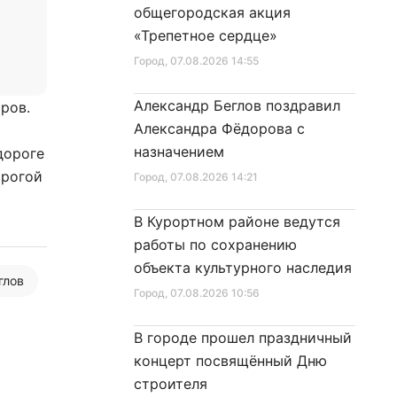
общегородская акция
«Трепетное сердце»
Город
, 07.08.2026 14:55
Александр Беглов поздравил
ров.
Александра Фёдорова с
назначением
дороге
орогой
Город
, 07.08.2026 14:21
В Курортном районе ведутся
работы по сохранению
объекта культурного наследия
глов
Город
, 07.08.2026 10:56
В городе прошел праздничный
концерт посвящённый Дню
строителя