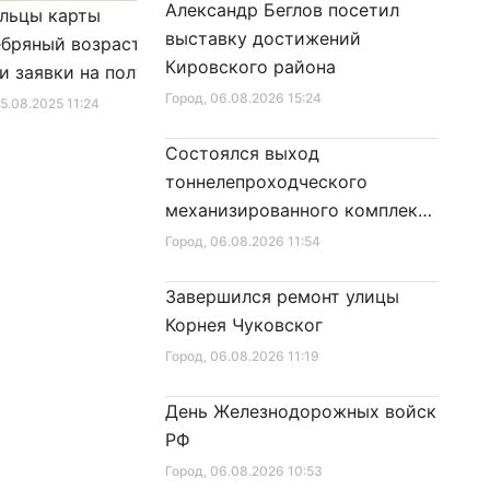
Александр Беглов посетил
льцы карты
Александр Беглов подписал
выставку достижений
бряный возраст»
Закон «О внесении изменения
Кировского района
и заявки на получение
в Закон Санкт‑Петербурга
фиката для посещения
Город
, 06.08.2026 15:24
«Социальный кодекс
25.08.2025 11:24
Город
, 10.01.2026 16:46
в
Санкт‑Петербурга»
Состоялся выход
тоннелепроходческого
механизированного комплекса
«Надежда» на поверхность
Город
, 06.08.2026 11:54
Завершился ремонт улицы
Корнея Чуковског
Город
, 06.08.2026 11:19
День Железнодорожных войск
РФ
Город
, 06.08.2026 10:53