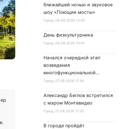
ближайшей ночью и звуковое
шоу «Поющие мосты»
Город
, 08.08.2026 13:45
День физкультурника
Город
, 08.08.2026 10:41
Начался очередной этап
возведения
многофункциональной
площадки центра спорта
Город
, 07.08.2026 17:56
Александр Беглов встретился
тер
с мэром Монтевидео
Город
, 07.08.2026 17:25
е.
В городе пройдёт