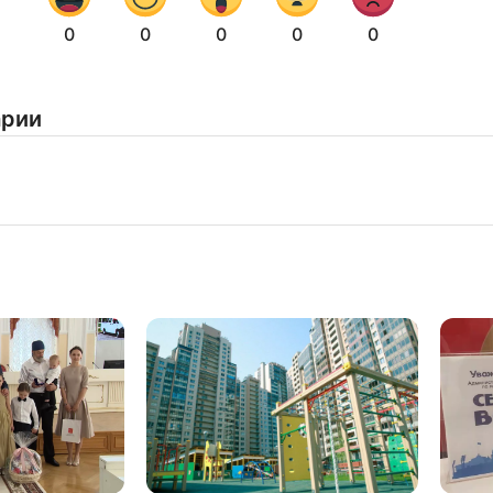
Нажимая на кнопку "Отправить" вы
0
0
0
0
0
соглашаетесь с
политикой конфиденциальности
арии