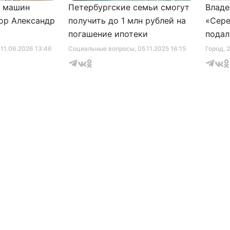
и машин
Петербургские семьи смогут
Владе
ор Александр
получить до 1 млн рублей на
«Сере
погашение ипотеки
подал
серти
, 11.06.2026 13:46
Социальные вопросы
, 05.11.2025 16:15
Город
, 
музее