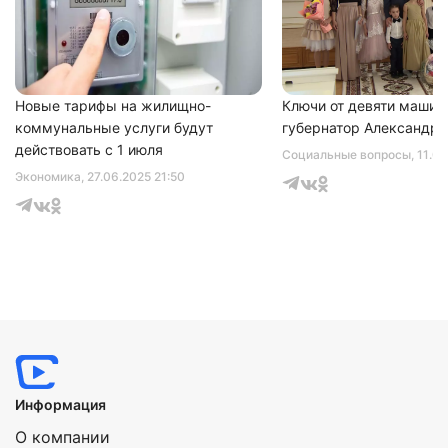
Нажимая на кнопку "Отправить" вы
соглашаетесь с
политикой конфиденциальности
Новые тарифы на жилищно-
Ключи от девяти машин
коммунальные услуги будут
губернатор Александр 
действовать с 1 июля
Социальные вопросы
, 11.0
Экономика
, 27.06.2025 21:50
Информация
О компании