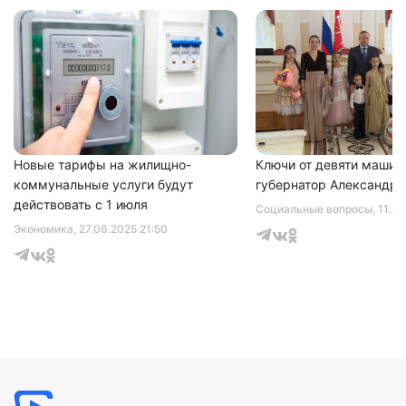
Нажимая на кнопку "Отправить" вы
соглашаетесь с
политикой конфиденциальности
Новые тарифы на жилищно-
Ключи от девяти машин
коммунальные услуги будут
губернатор Александр 
действовать с 1 июля
Социальные вопросы
, 11.0
Экономика
, 27.06.2025 21:50