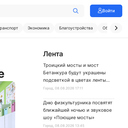
Войти
ранспорт
Экономика
Благоустройства
Образовани
Лента
Троицкий мосты и мост
е
Бетанкура будут украшены
подсветкой в цветах ленты
Ленинградской Победы
Город
, 08.08.2026 17:11
Дню физкультурника посвятят
ближайшей ночью и звуковое
шоу «Поющие мосты»
Город
, 08.08.2026 13:45