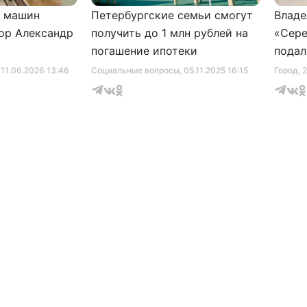
и машин
Петербургские семьи смогут
Владе
ор Александр
получить до 1 млн рублей на
«Сере
погашение ипотеки
подал
серти
, 11.06.2026 13:46
Социальные вопросы
, 05.11.2025 16:15
Город
, 
музее