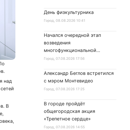
День физкультурника
Город
, 08.08.2026 10:41
Начался очередной этап
возведения
многофункциональной
площадки центра спорта
Город
, 07.08.2026 17:56
По
в.
Александр Беглов встретился
с мэром Монтевидео
я над
 сетей
Город
, 07.08.2026 17:25
В городе пройдёт
в. В
общегородская акция
е,
«Трепетное сердце»
овека,
Город
, 07.08.2026 14:55