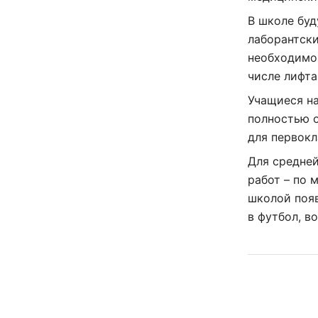
В школе буд
лаборантски
необходимо
числе лифта
Учащиеся на
полностью 
для первокл
Для средне
работ – по 
школой появ
в футбол, в