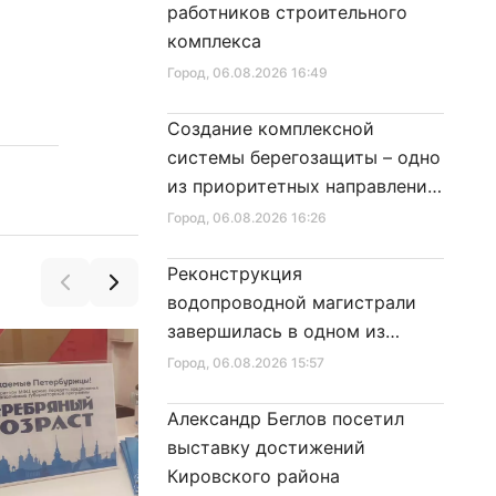
работников строительного
комплекса
Город
, 06.08.2026 16:49
Создание комплексной
системы берегозащиты – одно
из приоритетных направлений
развития Петербурга
Город
, 06.08.2026 16:26
Реконструкция
водопроводной магистрали
завершилась в одном из
районов города
Город
, 06.08.2026 15:57
Александр Беглов посетил
выставку достижений
Кировского района