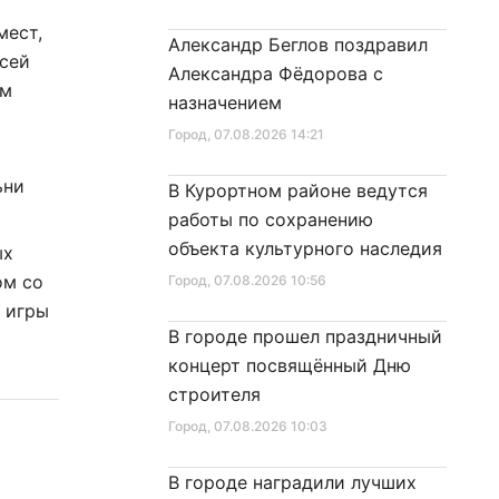
мест,
Александр Беглов поздравил
всей
Александра Фёдорова с
ом
назначением
Город
, 07.08.2026 14:21
ьни
В Курортном районе ведутся
работы по сохранению
объекта культурного наследия
ых
ом со
Город
, 07.08.2026 10:56
 игры
В городе прошел праздничный
концерт посвящённый Дню
строителя
Город
, 07.08.2026 10:03
В городе наградили лучших