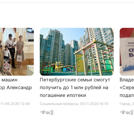
и машин
Петербургские семьи смогут
Владе
ор Александр
получить до 1 млн рублей на
«Сере
погашение ипотеки
подал
серти
, 11.06.2026 13:46
Социальные вопросы
, 05.11.2025 16:15
Город
, 
музее