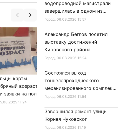
водопроводной магистрали
завершилась в одном из
районов города
Город
, 06.08.2026 15:57
Александр Беглов посетил
выставку достижений
Кировского района
Город
, 06.08.2026 15:24
Состоялся выход
льцы карты
Александр Беглов подписал
тоннелепроходческого
бряный возраст»
Закон «О внесении изменения
механизированного комплекса
и заявки на получение
в Закон Санкт‑Петербурга
«Надежда» на поверхность
Город
, 06.08.2026 11:54
фиката для посещения
«Социальный кодекс
25.08.2025 11:24
Город
, 10.01.2026 16:46
в
Санкт‑Петербурга»
Завершился ремонт улицы
Корнея Чуковског
Город
, 06.08.2026 11:19