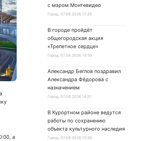
с мэром Монтевидео
Город
, 07.08.2026 17:25
В городе пройдёт
общегородская акция
«Трепетное сердце»
Город
, 07.08.2026 14:55
Александр Беглов поздравил
Александра Фёдорова с
назначением
а
Город
, 07.08.2026 14:21
ику
В Курортном районе ведутся
работы по сохранению
объекта культурного наследия
:00, а
Город
, 07.08.2026 10:56