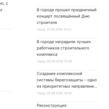
о, с
ды
В городе прошел праздничный
концерт посвящённый Дню
строителя
Город
, 07.08.2026 10:03
В городе наградили лучших
работников строительного
комплекса
Город
, 06.08.2026 16:49
Создание комплексной
системы берегозащиты – одно
из приоритетных направлений
развития Петербурга
Город
, 06.08.2026 16:26
Реконструкция