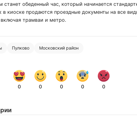
 станет обеденный час, который начинается стандартн
ак в киоске продаются проездные документы на все ви
 включая трамваи и метро.
ы
Пулково
Московский район
0
0
0
0
0
арии
Нажимая на кнопку "Отправить" вы
соглашаетесь с
политикой конфиденциальности