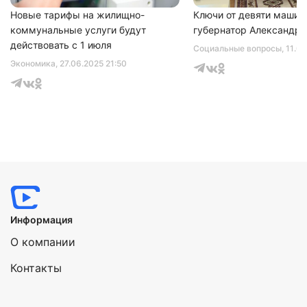
Новые тарифы на жилищно-
Ключи от девяти машин
коммунальные услуги будут
губернатор Александр 
действовать с 1 июля
Социальные вопросы
, 11.0
Экономика
, 27.06.2025 21:50
Информация
О компании
Контакты