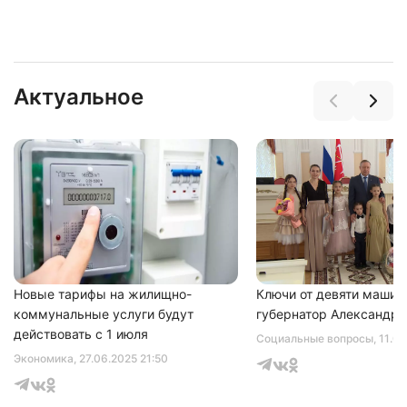
Актуальное
Нажимая на кнопку "Отправить" вы
соглашаетесь с
политикой конфиденциальности
Новые тарифы на жилищно-
Ключи от девяти машин
коммунальные услуги будут
губернатор Александр 
действовать с 1 июля
Социальные вопросы
, 11.0
Экономика
, 27.06.2025 21:50