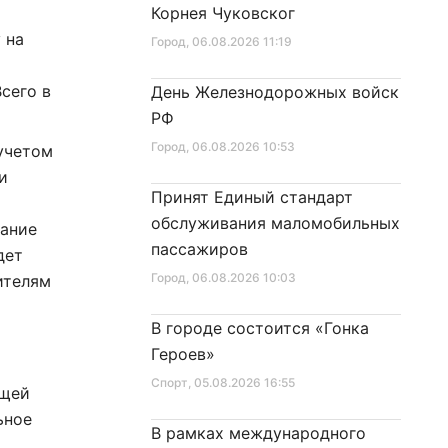
Корнея Чуковског
 на
Город
, 06.08.2026 11:19
Всего в
День Железнодорожных войск
РФ
Город
, 06.08.2026 10:53
учетом
и
Принят Единый стандарт
обслуживания маломобильных
мание
пассажиров
дет
Город
, 06.08.2026 10:03
ителям
В городе состоится «Гонка
Героев»
Спорт
, 05.08.2026 16:55
ющей
ьное
В рамках международного