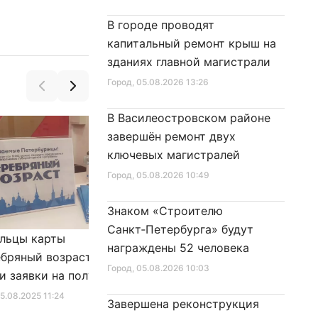
В городе проводят
капитальный ремонт крыш на
зданиях главной магистрали
Город
, 05.08.2026 13:26
В Василеостровском районе
завершён ремонт двух
ключевых магистралей
Город
, 05.08.2026 10:49
Знаком «Строителю
Санкт‑Петербурга» будут
льцы карты
Александр Беглов подписал
награждены 52 человека
бряный возраст»
Закон «О внесении изменения
Город
, 05.08.2026 10:03
и заявки на получение
в Закон Санкт‑Петербурга
фиката для посещения
«Социальный кодекс
25.08.2025 11:24
Город
, 10.01.2026 16:46
Завершена реконструкция
в
Санкт‑Петербурга»