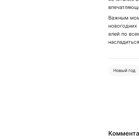
впечатляюще
Важным мом
новогодних 
елей по все
насладиться
Новый год
Коммент