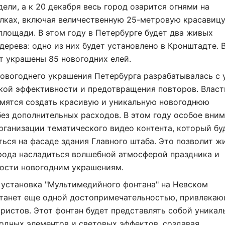
дели, а к 20 декабря весь город озарится огнями на
лках, включая величественную 25-метровую красавицу
лощади. В этом году в Петербурге будет два живых
дерева: одно из них будет установлено в Кронштадте. 
т украшены 85 новогодних елей.
овогоднего украшения Петербурга разрабатывалась с 
кой эффективности и предотвращения повторов. Власт
емятся создать красивую и уникальную новогоднюю
ез дополнительных расходов. В этом году особое вни
рганизации тематического видео контента, который бу
ься на фасаде здания Главного штаба. Это позволит ж
рода насладиться волшебной атмосферой праздника и
кости новогодним украшениям.
 установка "Мультимедийного фонтана" на Невском
станет еще одной достопримечательностью, привлека
ристов. Этот фонтан будет представлять собой уникал
одных элементов и световых эффектов, создавая