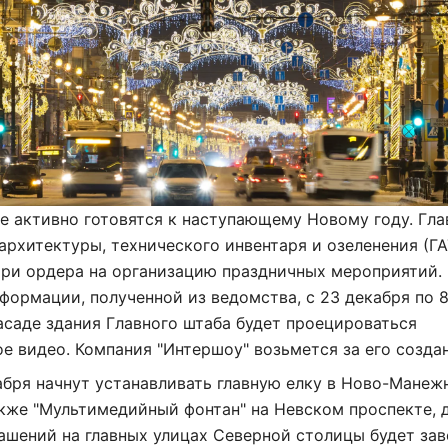
е активно готовятся к наступающему Новому году. Гла
архитектуры, технического инвентаря и озеленения (Г
три ордера на организацию праздничных мероприятий.
формации, полученной из ведомства, с 23 декабря по 
асаде здания Главного штаба будет проецироваться
е видео. Компания "Интершоу" возьмется за его созда
абря начнут устанавливать главную елку в Ново-Манеж
акже "Мультимедийный фонтан" на Невском проспекте, 
ашений на главных улицах Северной столицы будет за