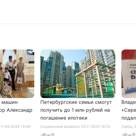
и машин
Петербургские семьи смогут
Владе
ор Александр
получить до 1 млн рублей на
«Сере
погашение ипотеки
подал
серти
, 11.06.2026 13:46
Социальные вопросы
, 05.11.2025 16:15
Город
, 
музее