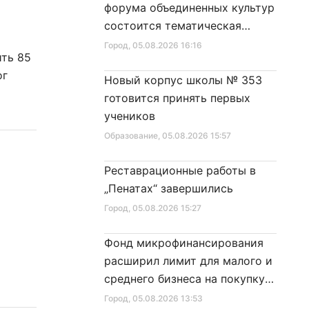
форума объединенных культур
состоится тематическая
секция
Город
, 05.08.2026 16:16
ить 85
ог
Новый корпус школы № 353
готовится принять первых
учеников
Образование
, 05.08.2026 15:57
Реставрационные работы в
„Пенатах“ завершились
Город
, 05.08.2026 15:27
Фонд микрофинансирования
расширил лимит для малого и
среднего бизнеса на покупку
специальной техники
Город
, 05.08.2026 13:53