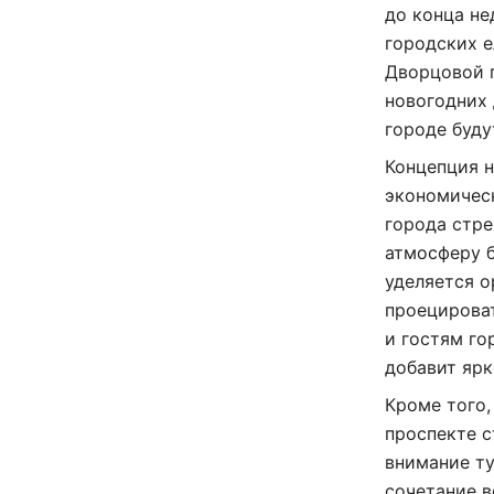
до конца не
городских е
Дворцовой п
новогодних 
городе буду
Концепция н
экономичес
города стр
атмосферу б
уделяется о
проецироват
и гостям го
добавит яр
Кроме того,
проспекте 
внимание ту
сочетание в