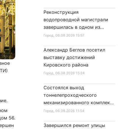
Реконструкция
водопроводной магистрали
завершилась в одном из
районов города
Город
, 06.08.2026 15:57
Александр Беглов посетил
выставку достижений
вное
Кировского района
АТИ)
Город
, 06.08.2026 15:24
8
Состоялся выход
тоннелепроходческого
ние.
механизированного комплекса
«Надежда» на поверхность
ном
Город
, 06.08.2026 11:54
дом 56.
вершен
Завершился ремонт улицы