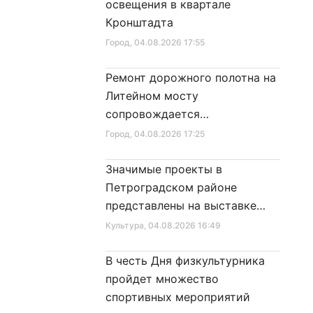
освещения в квартале
Кронштадта
Город
, 04.08.2026 17:55
Ремонт дорожного полотна на
Литейном мосту
сопровождается
реставрационными работами
Город
, 04.08.2026 17:25
Значимые проекты в
Петроградском районе
представлены на выставке
достижений
Культура
, 04.08.2026 16:49
В честь Дня физкультурника
пройдет множество
спортивных мероприятий