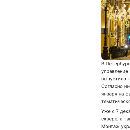
В Петербург
управление 
выпустило 
Согласно ин
января на ф
тематическо
Уже с 7 дек
сквере, а т
Монтаж укр