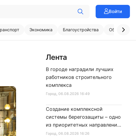
Войти
ранспорт
Экономика
Благоустройства
Образовани
Лента
В городе наградили лучших
работников строительного
комплекса
Город
, 06.08.2026 16:49
Создание комплексной
системы берегозащиты – одно
из приоритетных направлений
развития Петербурга
Город
, 06.08.2026 16:26