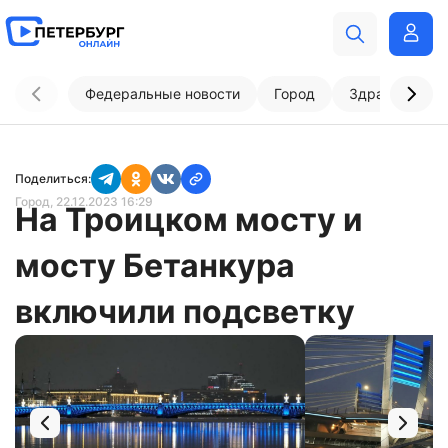
Федеральные новости
Город
Здравоохран
Поделиться:
Город
, 22.12.2023 16:29
На Троицком мосту и
мосту Бетанкура
включили подсветку