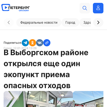
Федеральные новости
Город
Здравоохран
Поделиться:
Город
, 12.01.2024 13:26
В Выборгском районе
открылся еще один
экопункт приема
опасных отходов