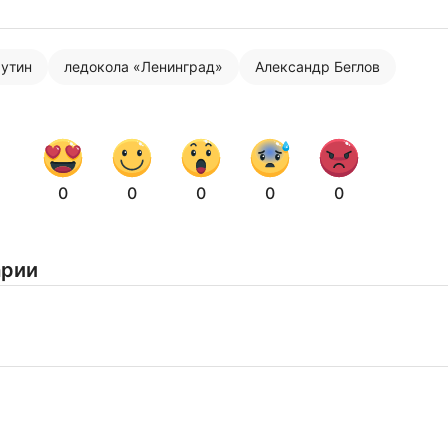
утин
ледокола «Ленинград»
Александр Беглов
Нажимая на кнопку "Отправить" вы
соглашаетесь с
политикой конфиденциальности
0
0
0
0
0
арии