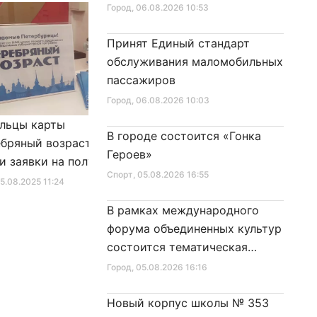
Город
, 06.08.2026 10:53
Принят Единый стандарт
обслуживания маломобильных
пассажиров
Город
, 06.08.2026 10:03
льцы карты
Александр Беглов подписал
В городе состоится «Гонка
бряный возраст»
Закон «О внесении изменения
Героев»
и заявки на получение
в Закон Санкт‑Петербурга
Спорт
, 05.08.2026 16:55
фиката для посещения
«Социальный кодекс
25.08.2025 11:24
Город
, 10.01.2026 16:46
в
Санкт‑Петербурга»
В рамках международного
форума объединенных культур
состоится тематическая
секция
Город
, 05.08.2026 16:16
Новый корпус школы № 353