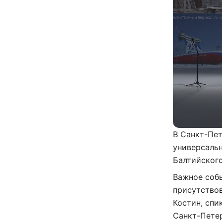
В Санкт-Пет
универсальн
Балтийского
Важное соб
присутствов
Костин, спи
Санкт-Петер