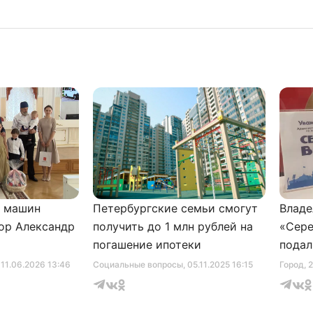
и машин
Петербургские семьи смогут
Владе
ор Александр
получить до 1 млн рублей на
«Сере
погашение ипотеки
подал
серти
, 11.06.2026 13:46
Социальные вопросы
, 05.11.2025 16:15
Город
, 
музее