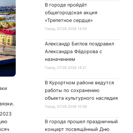
В городе пройдёт
общегородская акция
«Трепетное сердце»
Город
, 07.08.2026 14:55
Александр Беглов поздравил
Александра Фёдорова с
назначением
Город
, 07.08.2026 14:21
В Курортном районе ведутся
вки
работы по сохранению
объекта культурного наследия
вязки.
Город
, 07.08.2026 10:56
 2023
цию
В городе прошел праздничный
ысяч
концерт посвящённый Дню