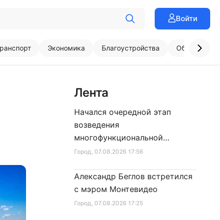
Войти
ранспорт
Экономика
Благоустройства
Образовани
Лента
Начался очередной этап
возведения
многофункциональной
площадки центра спорта
Город
, 07.08.2026 17:56
Александр Беглов встретился
с мэром Монтевидео
Город
, 07.08.2026 17:25