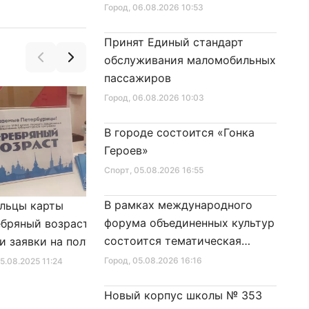
Город
, 06.08.2026 10:53
Принят Единый стандарт
обслуживания маломобильных
пассажиров
Город
, 06.08.2026 10:03
В городе состоится «Гонка
Героев»
Спорт
, 05.08.2026 16:55
В рамках международного
льцы карты
Александр Беглов подписал
форума объединенных культур
бряный возраст»
Закон «О внесении изменения
состоится тематическая
и заявки на получение
в Закон Санкт‑Петербурга
секция
фиката для посещения
«Социальный кодекс
Город
, 05.08.2026 16:16
25.08.2025 11:24
Город
, 10.01.2026 16:46
в
Санкт‑Петербурга»
Новый корпус школы № 353