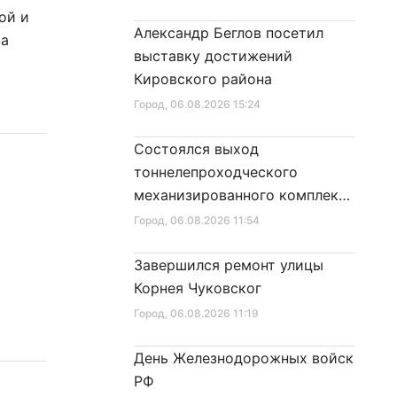
ой и
Александр Беглов посетил
ва
выставку достижений
Кировского района
Город
, 06.08.2026 15:24
Состоялся выход
тоннелепроходческого
механизированного комплекса
«Надежда» на поверхность
Город
, 06.08.2026 11:54
Завершился ремонт улицы
Корнея Чуковског
Город
, 06.08.2026 11:19
День Железнодорожных войск
РФ