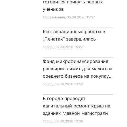
готовится принять первых
учеников
Образование
, 05.08.2026 15:57
Реставрационные работы в
„Пенатах“ завершились
Город
, 05.08.2026 15:27
Фонд микрофинансирования
расширил лимит для малого и
среднего бизнеса на покупку
специальной техники
Город
, 05.08.2026 13:53
В городе проводят
капитальный ремонт крыш на
зданиях главной магистрали
Город
, 05.08.2026 13:26