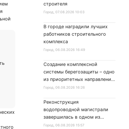
нием
строителя
ья
Город
, 07.08.2026 10:03
льной
В городе наградили лучших
работников строительного
комплекса
Город
, 06.08.2026 16:49
ть
Создание комплексной
системы берегозащиты – одно
из приоритетных направлений
развития Петербурга
Город
, 06.08.2026 16:26
Реконструкция
водопроводной магистрали
ческих
завершилась в одном из
районов города
Город
, 06.08.2026 15:57
стного