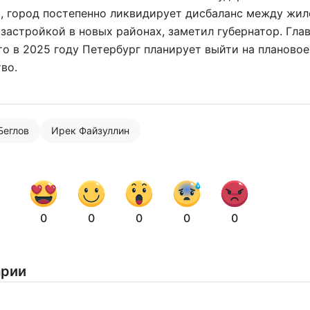
, город постепенно ликвидирует дисбаланс между жил
застройкой в новых районах, заметил губернатор. Гла
то в 2025 году Петербург планирует выйти на плановое
во.
Нажимая на кнопку "Отправить" вы
соглашаетесь с
политикой конфиденциальности
Беглов
Ирек Файзуллин
0
0
0
0
0
арии