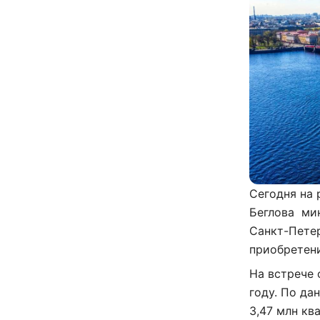
Сегодня на 
Беглова ми
Санкт-Пете
приобретени
На встрече 
году. По да
3,47 млн кв