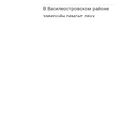
В Василеостровском районе
завершён ремонт двух
ключевых магистралей
Город
, 05.08.2026 10:49
Знаком «Строителю
Санкт‑Петербурга» будут
награждены 52 человека
рмация
Предложить новость
Город
, 05.08.2026 10:03
соглашение
Завершена реконструкция
нциальности
освещения в квартале
ания материалов сайта
Кронштадта
Город
, 04.08.2026 17:55
ания cookies
Ремонт дорожного полотна на