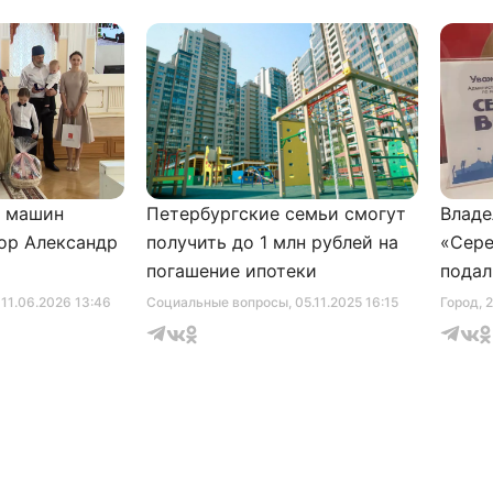
и машин
Петербургские семьи смогут
Владе
ор Александр
получить до 1 млн рублей на
«Сере
погашение ипотеки
подал
серти
, 11.06.2026 13:46
Социальные вопросы
, 05.11.2025 16:15
Город
, 
музее