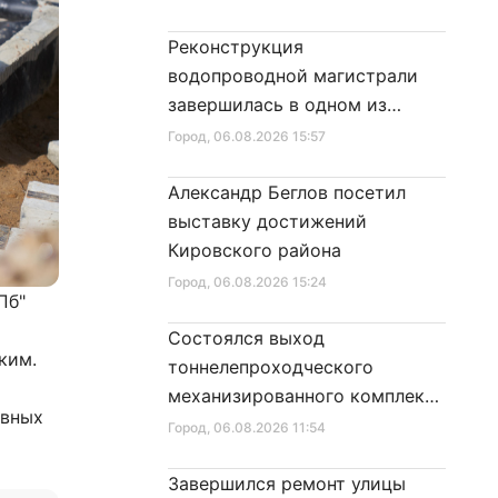
Реконструкция
водопроводной магистрали
завершилась в одном из
районов города
Город
, 06.08.2026 15:57
Александр Беглов посетил
выставку достижений
Кировского района
Город
, 06.08.2026 15:24
Пб"
Состоялся выход
ким.
тоннелепроходческого
механизированного комплекса
овных
«Надежда» на поверхность
Город
, 06.08.2026 11:54
Завершился ремонт улицы