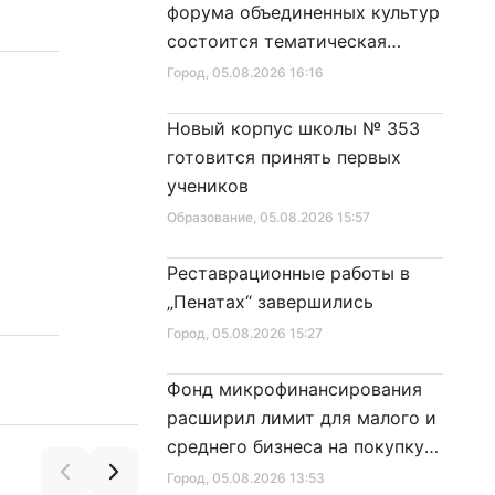
форума объединенных культур
состоится тематическая
секция
Город
, 05.08.2026 16:16
Новый корпус школы № 353
готовится принять первых
учеников
Образование
, 05.08.2026 15:57
Реставрационные работы в
„Пенатах“ завершились
Город
, 05.08.2026 15:27
Фонд микрофинансирования
расширил лимит для малого и
среднего бизнеса на покупку
специальной техники
Город
, 05.08.2026 13:53