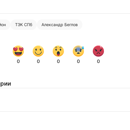
йон
ТЭК СПб
Александр Беглов
Нажимая на кнопку "Отправить" вы
соглашаетесь с
политикой конфиденциальности
0
0
0
0
0
арии