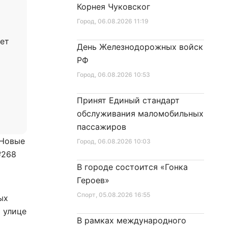
Корнея Чуковског
Город
, 06.08.2026 11:19
ает
День Железнодорожных войск
РФ
Город
, 06.08.2026 10:53
Принят Единый стандарт
обслуживания маломобильных
пассажиров
 Новые
Город
, 06.08.2026 10:03
№268
В городе состоится «Гонка
Героев»
Спорт
, 05.08.2026 16:55
ых
 улице
В рамках международного