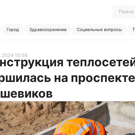
Город
Здравоохранение
Социальные вопросы
Т
2.2024 10:58
нструкция теплосете
ршилась на проспект
ьшевиков