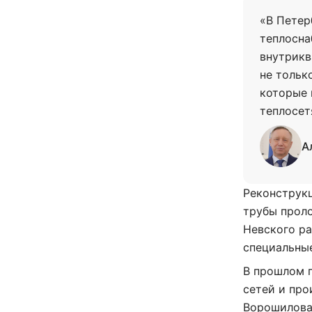
«В Петер
теплосна
внутрикв
не тольк
которые 
теплосет
А
Реконструк
трубы прол
Невского ра
специальны
В прошлом г
сетей и про
Ворошилова