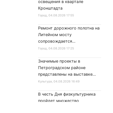
освещения в квартале
Кронштадта
Город
, 04.08.2026 17:55
Ремонт дорожного полотна на
Литейном мосту
сопровождается
реставрационными работами
Город
, 04.08.2026 17:25
Значимые проекты в
Петроградском районе
представлены на выставке
достижений
Культура
, 04.08.2026 16:49
В честь Дня физкультурника
пройдет множество
спортивных мероприятий