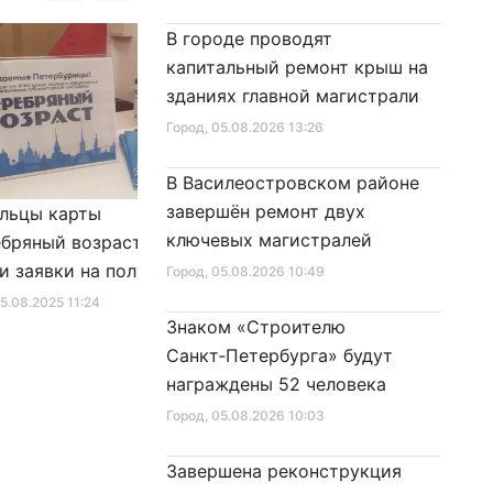
В городе проводят
капитальный ремонт крыш на
зданиях главной магистрали
Город
, 05.08.2026 13:26
В Василеостровском районе
завершён ремонт двух
льцы карты
Александр Беглов подписал
ключевых магистралей
бряный возраст»
Закон «О внесении изменения
и заявки на получение
в Закон Санкт‑Петербурга
Город
, 05.08.2026 10:49
фиката для посещения
«Социальный кодекс
25.08.2025 11:24
Город
, 10.01.2026 16:46
Знаком «Строителю
в
Санкт‑Петербурга»
Санкт‑Петербурга» будут
награждены 52 человека
Город
, 05.08.2026 10:03
Завершена реконструкция