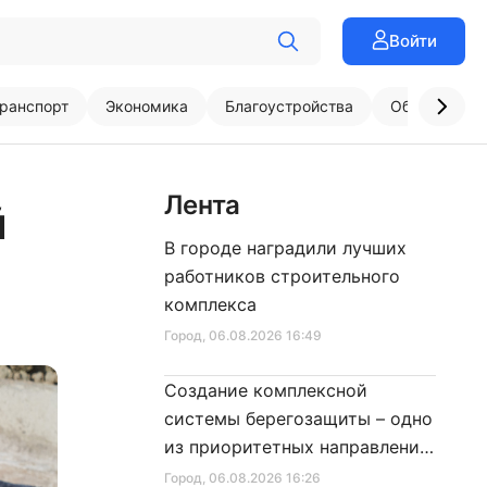
Войти
ранспорт
Экономика
Благоустройства
Образовани
Лента
й
В городе наградили лучших
е
работников строительного
комплекса
Город
, 06.08.2026 16:49
Создание комплексной
системы берегозащиты – одно
из приоритетных направлений
развития Петербурга
Город
, 06.08.2026 16:26