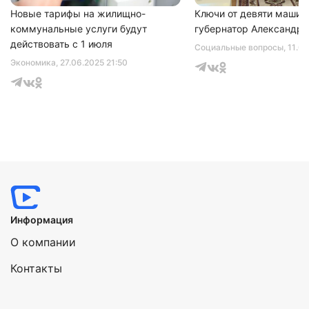
Новые тарифы на жилищно-
Ключи от девяти машин
коммунальные услуги будут
губернатор Александр 
действовать с 1 июля
Социальные вопросы
, 11.0
Экономика
, 27.06.2025 21:50
Информация
О компании
Контакты