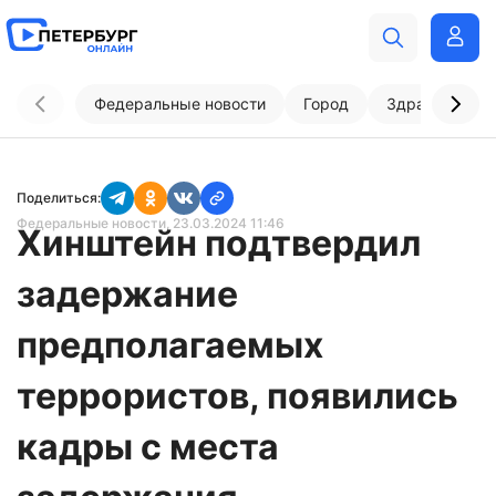
Федеральные новости
Город
Здравоохран
Поделиться:
Федеральные новости
, 23.03.2024 11:46
Хинштейн подтвердил
задержание
предполагаемых
террористов, появились
кадры с места