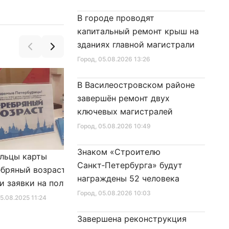
В городе проводят
капитальный ремонт крыш на
зданиях главной магистрали
Город
, 05.08.2026 13:26
В Василеостровском районе
завершён ремонт двух
ключевых магистралей
Город
, 05.08.2026 10:49
Знаком «Строителю
льцы карты
Александр Беглов подписал
Санкт‑Петербурга» будут
бряный возраст»
Закон «О внесении изменения
награждены 52 человека
и заявки на получение
в Закон Санкт‑Петербурга
Город
, 05.08.2026 10:03
фиката для посещения
«Социальный кодекс
25.08.2025 11:24
Город
, 10.01.2026 16:46
в
Санкт‑Петербурга»
Завершена реконструкция