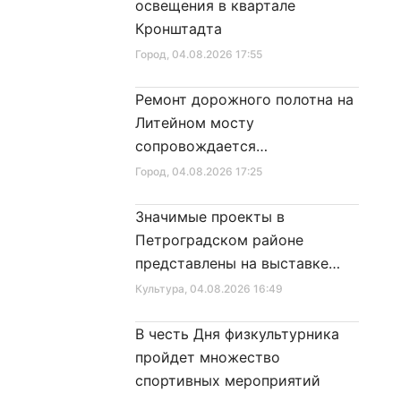
освещения в квартале
Кронштадта
Город
, 04.08.2026 17:55
Ремонт дорожного полотна на
Литейном мосту
сопровождается
реставрационными работами
Город
, 04.08.2026 17:25
Значимые проекты в
Петроградском районе
представлены на выставке
достижений
Культура
, 04.08.2026 16:49
В честь Дня физкультурника
пройдет множество
спортивных мероприятий