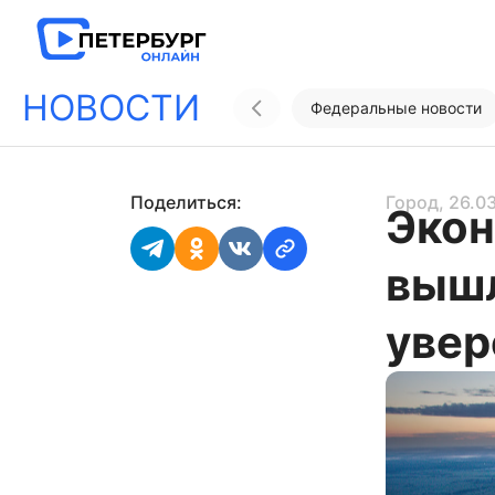
НОВОСТИ
Федеральные новости
Поделиться:
Город
, 26.0
Экон
вышл
увер