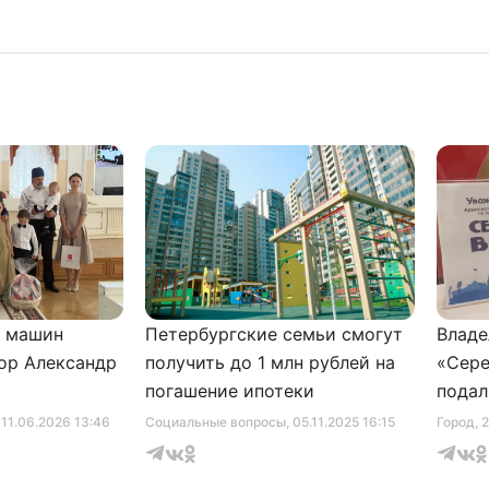
и машин
Петербургские семьи смогут
Владе
ор Александр
получить до 1 млн рублей на
«Сере
погашение ипотеки
подал
серти
, 11.06.2026 13:46
Социальные вопросы
, 05.11.2025 16:15
Город
, 
музее