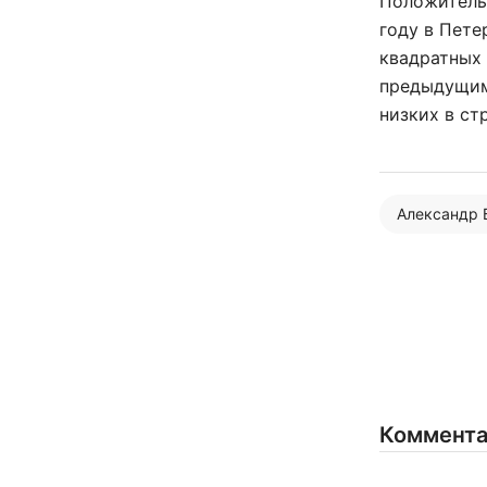
Положительн
году в Пете
квадратных 
предыдущим
низких в стр
Александр 
Коммент