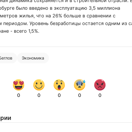
ая динамика сохраняется и в строительной отрасли. 
рбурге было введено в эксплуатацию 3,5 миллиона
метров жилья, что на 26% больше в сравнении с
 периодом. Уровень безработицы остается одним из 
ане - всего 1,5%.
Нажимая на кнопку "Отправить" вы
соглашаетесь с
политикой конфиденциальности
Беглов
Экономика
0
0
0
0
0
арии