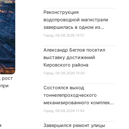
Реконструкция
водопроводной магистрали
завершилась в одном из
районов города
Город
, 06.08.2026 15:57
Александр Беглов посетил
выставку достижений
Кировского района
Город
, 06.08.2026 15:24
, рост
 при
Состоялся выход
тоннелепроходческого
механизированного комплекса
«Надежда» на поверхность
Город
, 06.08.2026 11:54
с
м
Завершился ремонт улицы