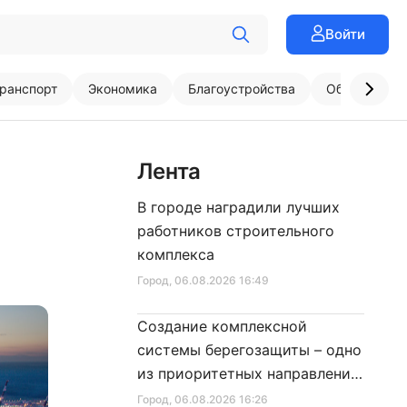
Войти
ранспорт
Экономика
Благоустройства
Образовани
Лента
В городе наградили лучших
работников строительного
комплекса
Город
, 06.08.2026 16:49
Создание комплексной
системы берегозащиты – одно
из приоритетных направлений
развития Петербурга
Город
, 06.08.2026 16:26