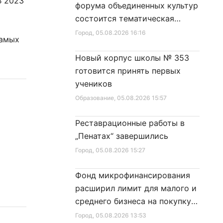
В 2023
форума объединенных культур
состоится тематическая
секция
Город
, 05.08.2026 16:16
самых
Новый корпус школы № 353
готовится принять первых
учеников
Образование
, 05.08.2026 15:57
Реставрационные работы в
„Пенатах“ завершились
Город
, 05.08.2026 15:27
Фонд микрофинансирования
расширил лимит для малого и
среднего бизнеса на покупку
специальной техники
Город
, 05.08.2026 13:53