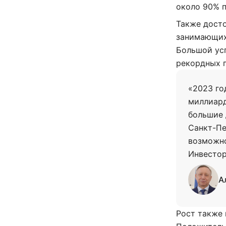
около 90% 
Также досто
занимающих
Большой усп
рекордных п
«2023 го
миллиард
большие 
Санкт-Пе
возможно
Инвестор
А
Рост также 