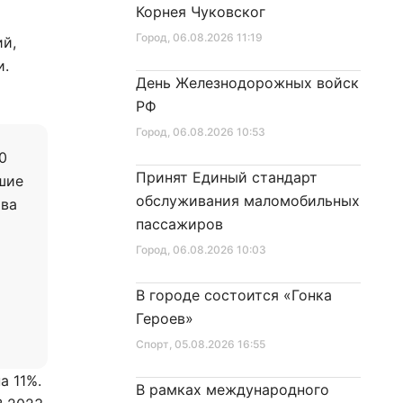
Корнея Чуковског
Город
, 06.08.2026 11:19
ий,
и.
День Железнодорожных войск
РФ
Город
, 06.08.2026 10:53
0
Принят Единый стандарт
ошие
обслуживания маломобильных
тва
пассажиров
Город
, 06.08.2026 10:03
В городе состоится «Гонка
Героев»
Спорт
, 05.08.2026 16:55
а 11%.
В рамках международного