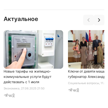
Актуальное
Нажимая на кнопку "Отправить" вы
соглашаетесь с
политикой конфиденциальности
Новые тарифы на жилищно-
Ключи от девяти машин
коммунальные услуги будут
губернатор Александр 
действовать с 1 июля
Социальные вопросы
, 11.0
Экономика
, 27.06.2025 21:50