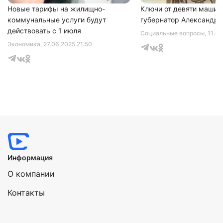
Новые тарифы на жилищно-
Ключи от девяти машин
коммунальные услуги будут
губернатор Александр 
действовать с 1 июля
Социальные вопросы
, 11.0
Экономика
, 27.06.2025 21:50
Информация
О компании
Контакты