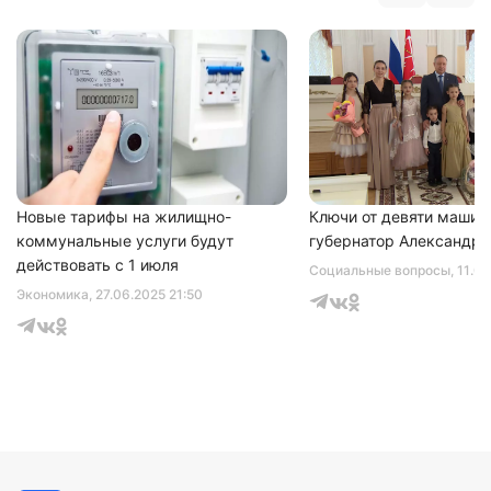
Нажимая на кнопку "Отправить" вы
соглашаетесь с
политикой конфиденциальности
Новые тарифы на жилищно-
Ключи от девяти машин
коммунальные услуги будут
губернатор Александр 
действовать с 1 июля
Социальные вопросы
, 11.0
Экономика
, 27.06.2025 21:50