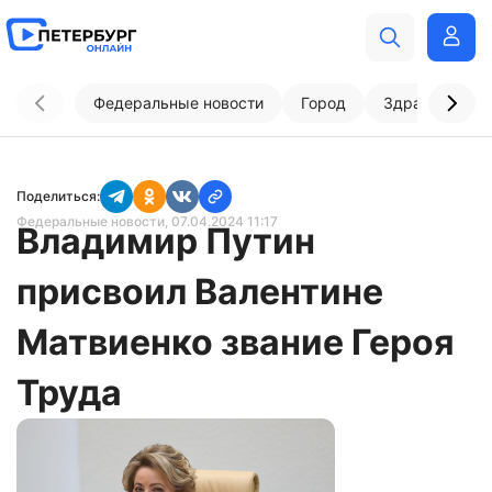
Федеральные новости
Город
Здравоохран
Поделиться:
Федеральные новости
, 07.04.2024 11:17
Владимир Путин
присвоил Валентине
Матвиенко звание Героя
Труда