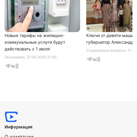
Нажимая на кнопку "Отправить" вы
соглашаетесь с
политикой конфиденциальности
Новые тарифы на жилищно-
Ключи от девяти машин
коммунальные услуги будут
губернатор Александр 
действовать с 1 июля
Социальные вопросы
, 11.0
Экономика
, 27.06.2025 21:50
Информация
О компании