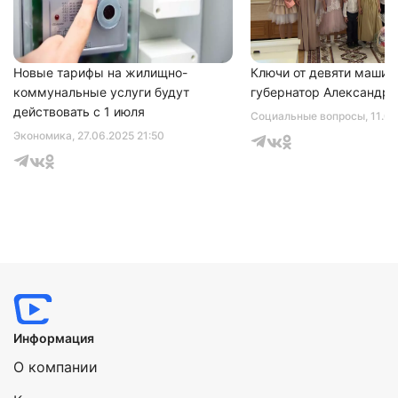
соглашаетесь с
политикой конфиденциальности
Новые тарифы на жилищно-
Ключи от девяти машин
коммунальные услуги будут
губернатор Александр 
действовать с 1 июля
Социальные вопросы
, 11.0
Экономика
, 27.06.2025 21:50
Информация
О компании