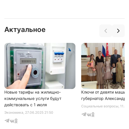
Актуальное
Нажимая на кнопку "Отправить" вы
соглашаетесь с
политикой конфиденциальности
Новые тарифы на жилищно-
Ключи от девяти машин
коммунальные услуги будут
губернатор Александр 
действовать с 1 июля
Социальные вопросы
, 11.0
Экономика
, 27.06.2025 21:50