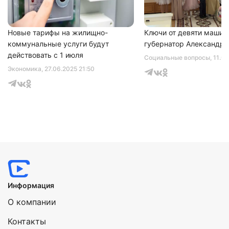
Новые тарифы на жилищно-
Ключи от девяти машин
коммунальные услуги будут
губернатор Александр 
действовать с 1 июля
Социальные вопросы
, 11.0
Экономика
, 27.06.2025 21:50
Информация
О компании
Контакты