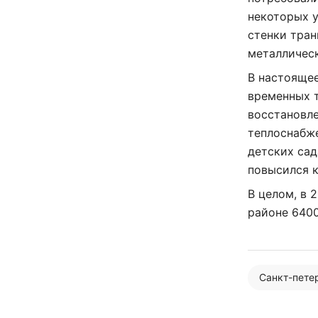
некоторых у
стенки тран
металличес
В настояще
временных т
восстановле
теплоснабже
детских сад
повысился 
В целом, в 
районе 6400
Санкт-пете