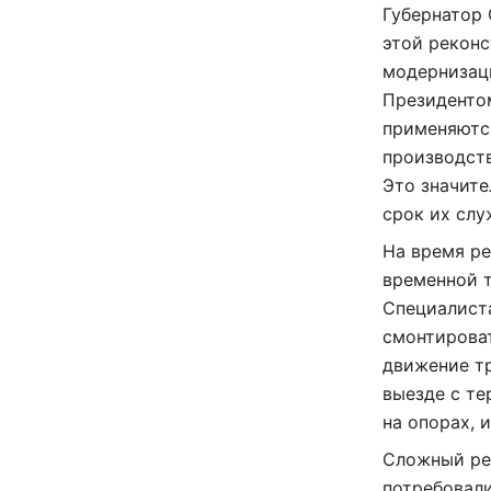
Губернатор 
этой реконс
модернизац
Президентом
применяютс
производств
Это значите
срок их слу
На время ре
временной т
Специалиста
смонтироват
движение тр
выезде с те
на опорах, 
Сложный ре
потребовали