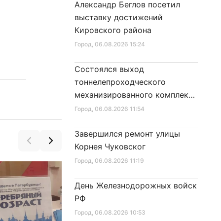
Александр Беглов посетил
выставку достижений
Кировского района
Город
, 06.08.2026 15:24
Состоялся выход
тоннелепроходческого
механизированного комплекса
«Надежда» на поверхность
Город
, 06.08.2026 11:54
Завершился ремонт улицы
Корнея Чуковског
Город
, 06.08.2026 11:19
День Железнодорожных войск
РФ
Город
, 06.08.2026 10:53