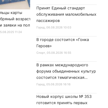
Принят Единый стандарт
льцы карты
Александр Беглов подписал
обслуживания маломобильных
бряный возраст»
Закон «О внесении изменения
пассажиров
и заявки на получение
в Закон Санкт‑Петербурга
Город
, 06.08.2026 10:03
фиката для посещения
«Социальный кодекс
25.08.2025 11:24
Город
, 10.01.2026 16:46
в
Санкт‑Петербурга»
В городе состоится «Гонка
Героев»
Спорт
, 05.08.2026 16:55
В рамках международного
форума объединенных культур
состоится тематическая
секция
Город
, 05.08.2026 16:16
Новый корпус школы № 353
готовится принять первых