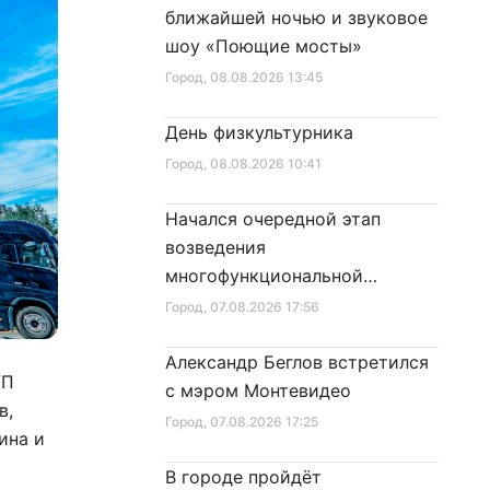
ближайшей ночью и звуковое
шоу «Поющие мосты»
Город
, 08.08.2026 13:45
День физкультурника
Город
, 08.08.2026 10:41
Начался очередной этап
возведения
многофункциональной
площадки центра спорта
Город
, 07.08.2026 17:56
Александр Беглов встретился
УП
с мэром Монтевидео
в,
Город
, 07.08.2026 17:25
ина и
В городе пройдёт