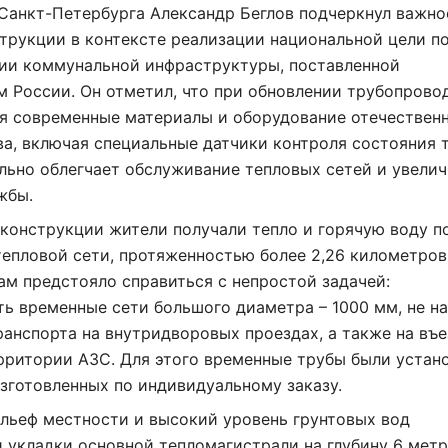
Санкт-Петербурга Александр Беглов подчеркнул важно
трукции в контексте реализации национальной цели п
ии коммунальной инфраструктуры, поставленной
 России. Он отметил, что при обновлении трубопрово
я современные материалы и оборудование отечествен
а, включая специальные датчики контроля состояния т
льно облегчает обслуживание тепловых сетей и увели
жбы.
конструкции жители получали тепло и горячую воду п
епловой сети, протяженностью более 2,26 километров
м предстояло справиться с непростой задачей:
ь временные сети большого диаметра – 1000 мм, не н
анспорта на внутридворовых проездах, а также на въе
рритории АЗС. Для этого временные трубы были устан
изготовленных по индивидуальному заказу.
льеф местности и высокий уровень грунтовых вод
 укладки основной тепломагистрали на глубину 6 метр