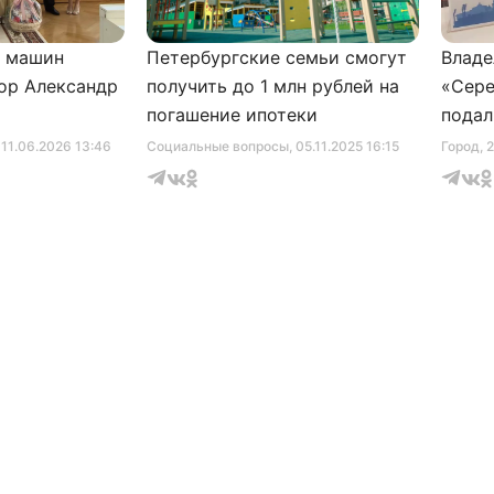
и машин
Петербургские семьи смогут
Владе
ор Александр
получить до 1 млн рублей на
«Сере
погашение ипотеки
подал
серти
, 11.06.2026 13:46
Социальные вопросы
, 05.11.2025 16:15
Город
, 
музее