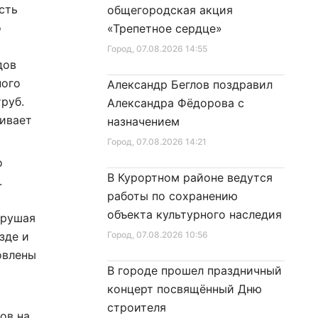
сть
общегородская акция
о
«Трепетное сердце»
Город
, 07.08.2026 14:55
дов
ного
Александр Беглов поздравил
руб.
Александра Фёдорова с
чивает
назначением
Город
, 07.08.2026 14:21
о
В Курортном районе ведутся
.
работы по сохранению
объекта культурного наследия
арушая
зде и
Город
, 07.08.2026 10:56
овлены
В городе прошел праздничный
концерт посвящённый Дню
строителя
ов на