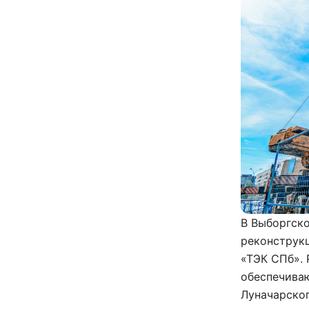
В Выборгск
реконструк
«ТЭК СПб». 
обеспечива
Луначарског