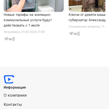
Новые тарифы на жилищно-
Ключи от девяти машин
коммунальные услуги будут
губернатор Александр 
действовать с 1 июля
Социальные вопросы
, 11.0
Экономика
, 27.06.2025 21:50
Информация
О компании
Контакты