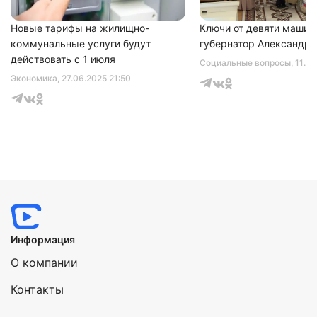
Новые тарифы на жилищно-
Ключи от девяти машин
коммунальные услуги будут
губернатор Александр 
действовать с 1 июля
Социальные вопросы
, 11.0
Экономика
, 27.06.2025 21:50
Информация
О компании
Контакты