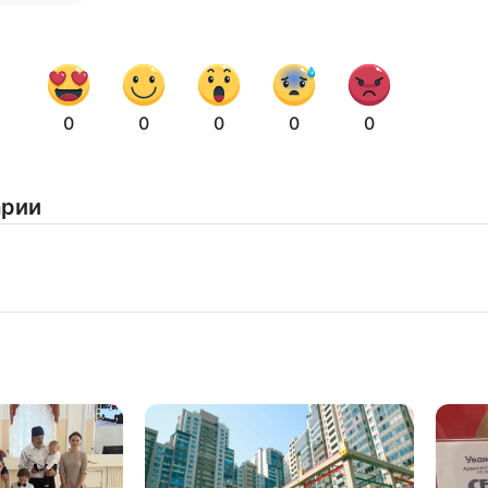
Нажимая на кнопку "Отправить" вы
соглашаетесь с
политикой конфиденциальности
0
0
0
0
0
арии