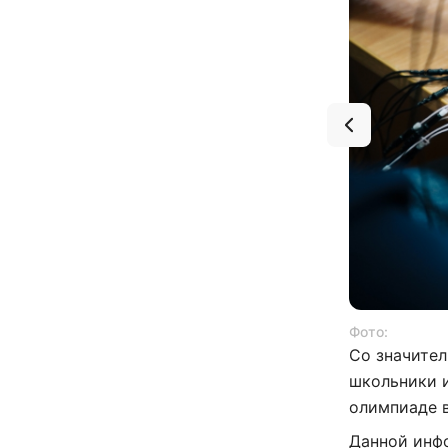
Фото:
Со значител
школьники 
олимпиаде в
Данной инф