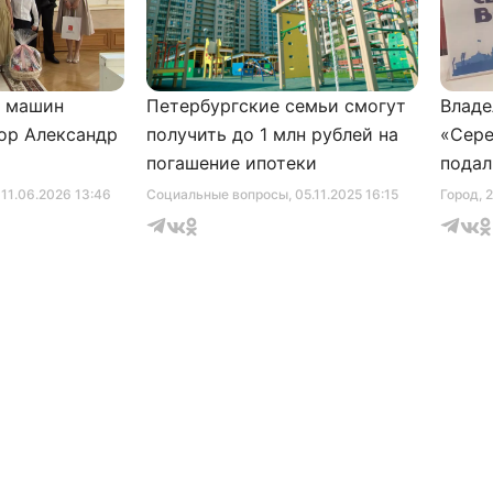
и машин
Петербургские семьи смогут
Владе
ор Александр
получить до 1 млн рублей на
«Сере
погашение ипотеки
подал
серти
, 11.06.2026 13:46
Социальные вопросы
, 05.11.2025 16:15
Город
, 
музее