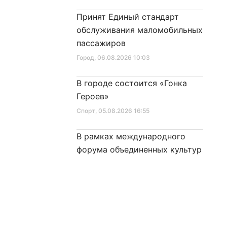
Принят Единый стандарт
обслуживания маломобильных
пассажиров
Город
, 06.08.2026 10:03
В городе состоится «Гонка
Героев»
Спорт
, 05.08.2026 16:55
В рамках международного
форума объединенных культур
состоится тематическая
секция
Город
, 05.08.2026 16:16
Новый корпус школы № 353
готовится принять первых