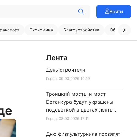
Войти
ранспорт
Экономика
Благоустройства
Образовани
Лента
День строителя
Город
, 09.08.2026 10:19
Троицкий мосты и мост
Бетанкура будут украшены
де
подсветкой в цветах ленты
Ленинградской Победы
Город
, 08.08.2026 17:11
Дню физкультурника посвятят