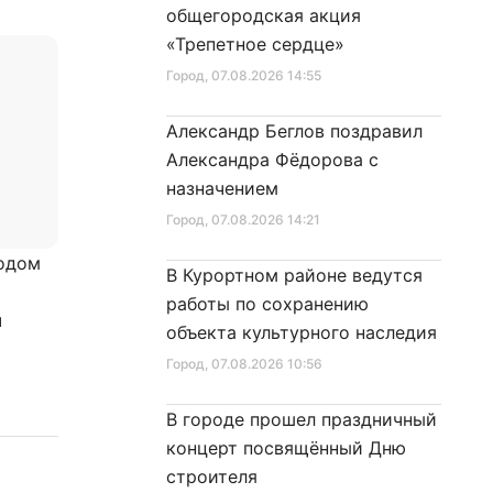
общегородская акция
«Трепетное сердце»
Город
, 07.08.2026 14:55
Александр Беглов поздравил
Александра Фёдорова с
назначением
Город
, 07.08.2026 14:21
годом
В Курортном районе ведутся
работы по сохранению
ч
объекта культурного наследия
Город
, 07.08.2026 10:56
В городе прошел праздничный
концерт посвящённый Дню
строителя