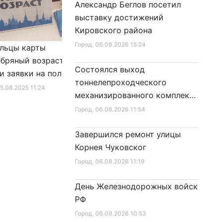
Александр Беглов посетил
выставку достижений
Кировского района
Город
, 06.08.2026 15:24
льцы карты
Александр Беглов подписал
бряный возраст»
Закон «О внесении изменения
Состоялся выход
и заявки на получение
в Закон Санкт‑Петербурга
тоннелепроходческого
фиката для посещения
«Социальный кодекс
25.08.2025 11:24
Город
, 10.01.2026 16:46
механизированного комплекса
в
Санкт‑Петербурга»
«Надежда» на поверхность
Город
, 06.08.2026 11:54
Завершился ремонт улицы
Корнея Чуковског
Город
, 06.08.2026 11:19
День Железнодорожных войск
РФ
Город
, 06.08.2026 10:53