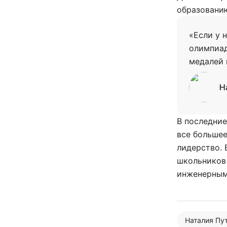
образовани
«Если у 
олимпиад
медалей 
Н
В последние
все большее
лидерство. 
школьников 
инженерным
Наталия Пу