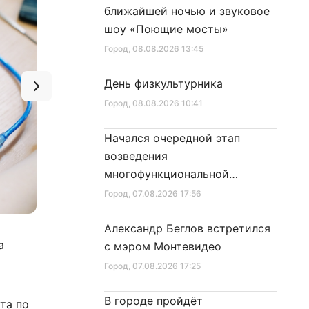
ближайшей ночью и звуковое
шоу «Поющие мосты»
Город
, 08.08.2026 13:45
День физкультурника
Город
, 08.08.2026 10:41
Начался очередной этап
возведения
многофункциональной
площадки центра спорта
Город
, 07.08.2026 17:56
Александр Беглов встретился
Фото:
а
с мэром Монтевидео
Город
, 07.08.2026 17:25
В городе пройдёт
та по