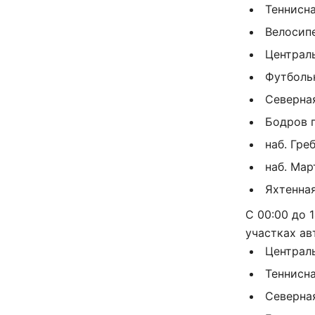
Теннисна
Велосипе
Централь
Футбольн
Северная
Бодров п
наб. Гре
наб. Мар
Яхтенная
С 00:00 до 
участках ав
Централь
Теннисна
Северная