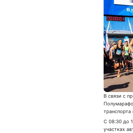
В связи с п
Полумараф
транспорта
С 08:30 до 
участках ав