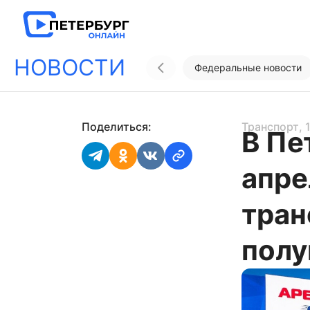
НОВОСТИ
Федеральные новости
Поделиться:
Транспорт
,
В Пе
апре
тран
пол