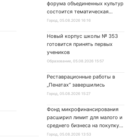
форума объединенных культур
состоится тематическая
секция
Город
, 05.08.2026 16:16
Новый корпус школы № 353
готовится принять первых
учеников
Образование
, 05.08.2026 15:57
Реставрационные работы в
„Пенатах“ завершились
Город
, 05.08.2026 15:27
Фонд микрофинансирования
расширил лимит для малого и
среднего бизнеса на покупку
специальной техники
Город
, 05.08.2026 13:53