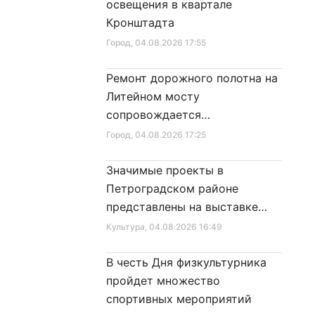
освещения в квартале
Кронштадта
Город
, 04.08.2026 17:55
Ремонт дорожного полотна на
Литейном мосту
сопровождается
реставрационными работами
Город
, 04.08.2026 17:25
Значимые проекты в
Петроградском районе
представлены на выставке
достижений
Культура
, 04.08.2026 16:49
В честь Дня физкультурника
пройдет множество
спортивных мероприятий