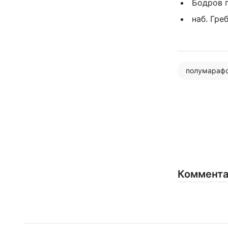
Бодров п
наб. Гре
полумараф
Коммент