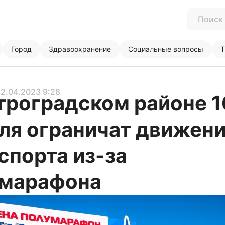
Город
Здравоохранение
Социальные вопросы
Т
 12.04.2023 9:28
троградском районе 1
ля ограничат движен
спорта из-за
умарафона