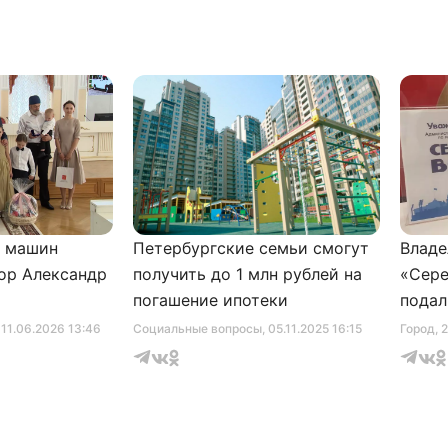
и машин
Петербургские семьи смогут
Владе
ор Александр
получить до 1 млн рублей на
«Сере
погашение ипотеки
подал
серти
, 11.06.2026 13:46
Социальные вопросы
, 05.11.2025 16:15
Город
, 
музее