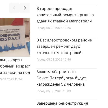
В городе проводят
капитальный ремонт крыш на
зданиях главной магистрали
Город
, 05.08.2026 13:26
В Василеостровском районе
завершён ремонт двух
ключевых магистралей
льцы карты
Александр Беглов подписал
Город
, 05.08.2026 10:49
бряный возраст»
Закон «О внесении изменения
Знаком «Строителю
и заявки на получение
в Закон Санкт‑Петербурга
Санкт‑Петербурга» будут
фиката для посещения
«Социальный кодекс
25.08.2025 11:24
Город
, 10.01.2026 16:46
награждены 52 человека
в
Санкт‑Петербурга»
Город
, 05.08.2026 10:03
Завершена реконструкция