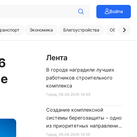
Войти
ранспорт
Экономика
Благоустройства
Образовани
Лента
6
В городе наградили лучших
ие
работников строительного
комплекса
Город
, 06.08.2026 16:49
Создание комплексной
системы берегозащиты – одно
из приоритетных направлений
развития Петербурга
Город
, 06.08.2026 16:26