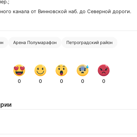
ер.;
бного канала от Винновской наб. до Северной дороги.
он
Арена Полумарафон
Петроградский район
Нажимая на кнопку "Отправить" вы
соглашаетесь с
политикой конфиденциальности
0
0
0
0
0
арии