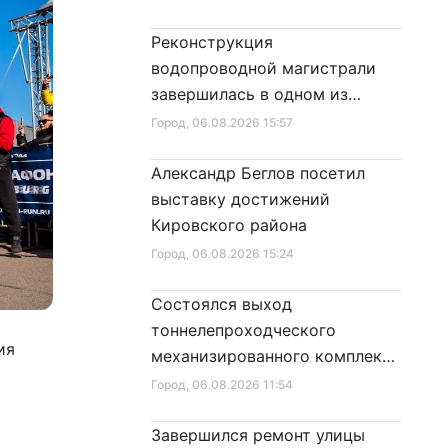
Реконструкция
водопроводной магистрали
завершилась в одном из
районов города
Город
, 06.08.2026 15:57
Александр Беглов посетил
выставку достижений
Кировского района
Город
, 06.08.2026 15:24
Состоялся выход
тоннелепроходческого
ия
механизированного комплекса
«Надежда» на поверхность
Город
, 06.08.2026 11:54
Завершился ремонт улицы