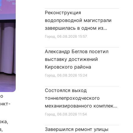
Реконструкция
водопроводной магистрали
завершилась в одном из
районов города
Город
, 06.08.2026 15:57
Александр Беглов посетил
выставку достижений
Кировского района
Город
, 06.08.2026 15:24
Состоялся выход
по
тоннелепроходческого
анкт-
механизированного комплекса
«Надежда» на поверхность
Город
, 06.08.2026 11:54
рка,
в,
Завершился ремонт улицы