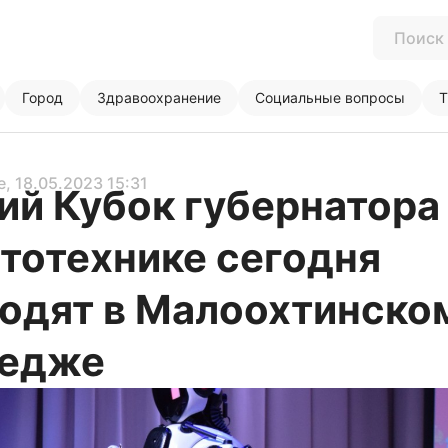
Город
Здравоохранение
Социальные вопросы
Т
е
, 18.05.2023 15:31
ий Кубок губернатора
тотехнике сегодня
одят в Малоохтинско
ледже