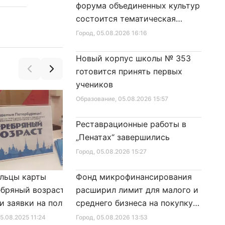
форума объединенных культур
состоится тематическая
секция
Город
, 05.08.2026 16:16
Новый корпус школы № 353
готовится принять первых
учеников
Образование
, 05.08.2026 15:57
Реставрационные работы в
„Пенатах“ завершились
Город
, 05.08.2026 15:27
льцы карты
Фонд микрофинансирования
Александр Беглов подписал
бряный возраст»
расширил лимит для малого и
Закон «О внесении изменения
и заявки на получение
среднего бизнеса на покупку
в Закон Санкт‑Петербурга
фиката для посещения
специальной техники
«Социальный кодекс
25.08.2025 11:24
Город
, 05.08.2026 13:53
Город
, 10.01.2026 16:46