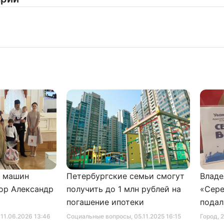
и машин
Петербургские семьи смогут
Владе
ор Александр
получить до 1 млн рублей на
«Сере
погашение ипотеки
подал
серти
, 11.06.2026 13:46
Социальные вопросы
, 05.11.2025 16:15
Город
, 