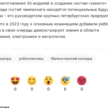
изготовления 3d моделей и создании систем «умного»
реди гостей чемпионата находятся потенциальные буд
и – это руководители крупных петербургских предпр
то в 2023 году к основным номинациям добавили ребя
е в свою очередь демонстрируют знания в области
ания, электроники и метрологии.
рнатора
робототехника
Малоохтинский колледж
0
0
0
0
0
Нажимая на кнопку "Отправить" вы
соглашаетесь с
политикой конфиденциальности
арии