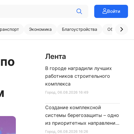
Войти
ранспорт
Экономика
Благоустройства
Образовани
Лента
 по
В городе наградили лучших
работников строительного
комплекса
м
Город
, 06.08.2026 16:49
Создание комплексной
системы берегозащиты – одно
из приоритетных направлений
развития Петербурга
Город
, 06.08.2026 16:26