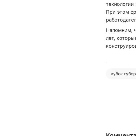
технологии 
При этом с
работодател
Напомним, ч
лет, которы
конструиров
кубок губе
Коммент