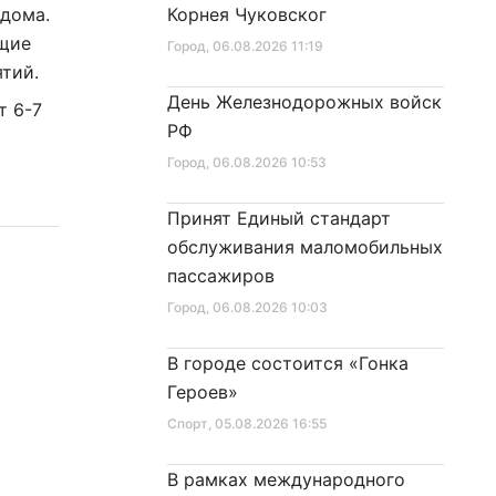
 дома.
Корнея Чуковског
ущие
Город
, 06.08.2026 11:19
иятий.
День Железнодорожных войск
т 6-7
РФ
Город
, 06.08.2026 10:53
Принят Единый стандарт
обслуживания маломобильных
пассажиров
Город
, 06.08.2026 10:03
В городе состоится «Гонка
Героев»
Спорт
, 05.08.2026 16:55
В рамках международного