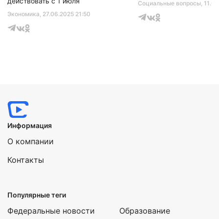
действовать с 1 июля
Социальные вопросы
, 11.0
Экономика
, 27.06.2025 21:50
Информация
О компании
Контакты
Популярные теги
Федеральные новости
Образование