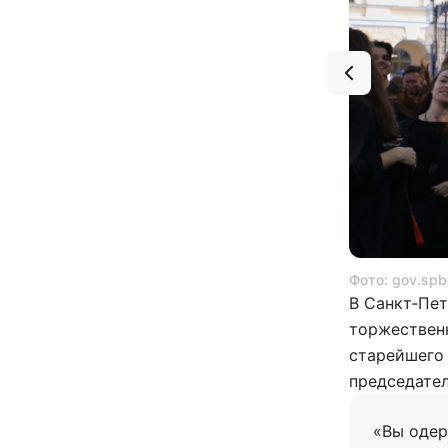
Фото: gov.spb
В Санкт‑Пет
торжествен
старейшего 
председател
«Вы одер