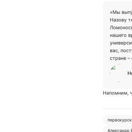
«Мы выпу
Назову т
Ломоносо
нашего в
универси
вас, пос
стране –
Н
Напомним, ч
первокурск
Александр 