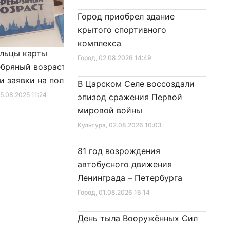
Город приобрел здание
крытого спортивного
комплекса
льцы карты
Александр Беглов подписал
Город
, 02.08.2026 14:49
бряный возраст»
Закон «О внесении изменения
и заявки на получение
в Закон Санкт‑Петербурга
В Царском Селе воссоздали
фиката для посещения
«Социальный кодекс
25.08.2025 11:24
Город
, 10.01.2026 16:46
эпизод сражения Первой
в
Санкт‑Петербурга»
мировой войны
Культура
, 02.08.2026 10:03
81 год возрождения
автобусного движения
Ленинграда – Петербурга
Город
, 01.08.2026 16:14
День тыла Вооружённых Сил