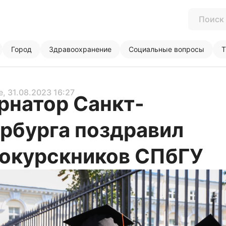
Город
Здравоохранение
Социальные вопросы
Т
е
, 31.08.2023 16:27
рнатор Санкт-
рбурга поздравил
окурскников СПбГУ