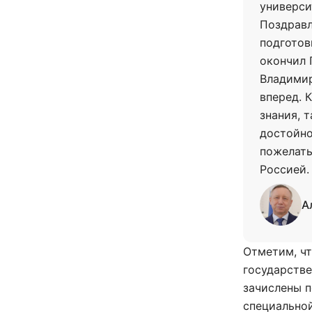
универси
Поздравл
подготов
окончил 
Владимир
вперед. 
знания, 
достойно
пожелать
Россией.
А
Отметим, чт
государстве
зачислены п
специальной