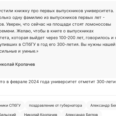
стили книжку про первых выпускников университета.
олько одну фамилию из выпускников первых лет -
в. Уверен, что сейчас на площади стоят ломоносовы
ремени. Желаю, чтобы в книге о выпускниках
тета, которая выйдет через 100-200 лет, говорилось и 
тупивших в СПбГУ в год его 300-летия. Вы нужны нашей
 сильные и умные.»
иколай Кропачев
Нажимая на кнопку "Отправить" вы
соглашаетесь с
политикой конфиденциальности
то в феврале 2024 года университет отметит 300-лети
ники СПбГУ
поздравление от губернатора
Александр Бе
Бельский
Николай Кропачев
Александр Беглов