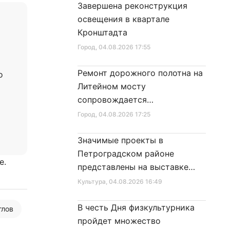
Завершена реконструкция
освещения в квартале
Кронштадта
Город
, 04.08.2026 17:55
Ремонт дорожного полотна на
о
Литейном мосту
сопровождается
реставрационными работами
Город
, 04.08.2026 17:25
Значимые проекты в
Петроградском районе
е.
представлены на выставке
достижений
Культура
, 04.08.2026 16:49
В честь Дня физкультурника
глoв
пройдет множество