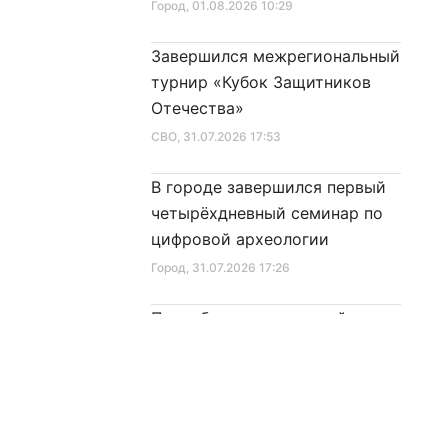
Город
, 01.08.2026 10:29
Завершился межрегиональный
турнир «Кубок Защитников
Отечества»
СВО
, 31.07.2026 17:53
В городе завершился первый
четырёхдневный семинар по
цифровой археологии
Город
, 31.07.2026 17:26
Петербург станет новой
площадкой проведения
Конгресса молодых учёных
Город
, 31.07.2026 16:51