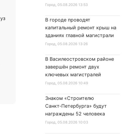
специальной техники
Город
, 05.08.2026 13:53
вуз
В городе проводят
капитальный ремонт крыш на
зданиях главной магистрали
Город
, 05.08.2026 13:26
В Василеостровском районе
с
завершён ремонт двух
ключевых магистралей
Город
, 05.08.2026 10:49
Знаком «Строителю
Санкт‑Петербурга» будут
награждены 52 человека
9
Город
, 05.08.2026 10:03