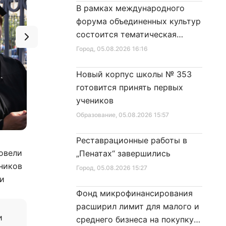
В рамках международного
форума объединенных культур
состоится тематическая
секция
Город
, 05.08.2026 16:16
Новый корпус школы № 353
готовится принять первых
учеников
Образование
, 05.08.2026 15:57
Реставрационные работы в
Фото: gov.spb.ru/press/governor/265534/
овели
„Пенатах“ завершились
ников
Город
, 05.08.2026 15:27
 и
Фонд микрофинансирования
расширил лимит для малого и
и
среднего бизнеса на покупку