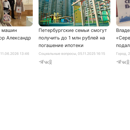
и машин
Петербургские семьи смогут
Владе
ор Александр
получить до 1 млн рублей на
«Сере
погашение ипотеки
подал
серти
, 11.06.2026 13:46
Социальные вопросы
, 05.11.2025 16:15
Город
, 
музее