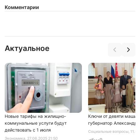
Комментарии
Нажимая на кнопку "Отправить" вы
Актуальное
соглашаетесь с
политикой конфиденциальности
Новые тарифы на жилищно-
Ключи от девяти машин
коммунальные услуги будут
губернатор Александр 
действовать с 1 июля
Социальные вопросы
, 11.0
Экономика
, 27.06.2025 21:50